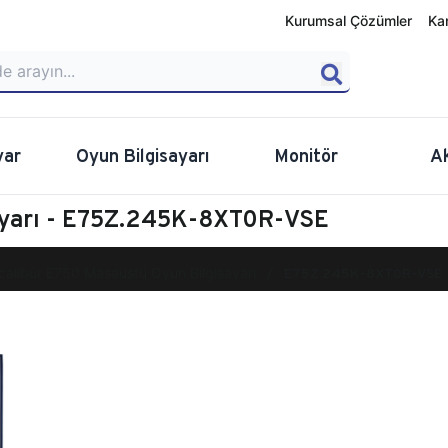
Kurumsal Çözümler
Ka
yar
Oyun Bilgisayarı
Monitör
A
ayarı - E75Z.245K-8XT0R-VSE
calibur E750 Masaüstü Oyun Bilgisayarı
E75Z.245K-8XT0R-VSE