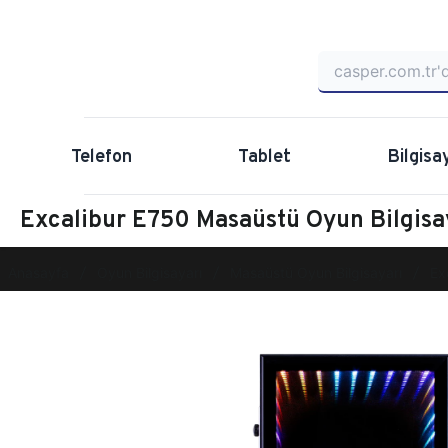
Telefon
Tablet
Bilgisa
Excalibur E750 Masaüstü Oyun Bilgis
Anasayfa
Oyun Bilgisayarı
Masaüstü Oyun Bilgisayarı
Ex