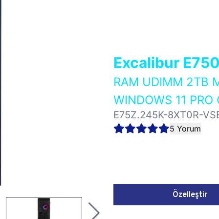
Excalibur E75
RAM UDIMM 2TB M
WINDOWS 11 PRO 
E75Z.245K-8XT0R-VS
5 Yorum
Özelleştir