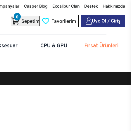
mpanyalar
Casper Blog
Excalibur Clan
Destek
Hakkımızda
0
Üye Ol / Giriş
Sepetim
Favorilerim
ksesuar
CPU & GPU
Fırsat Ürünleri