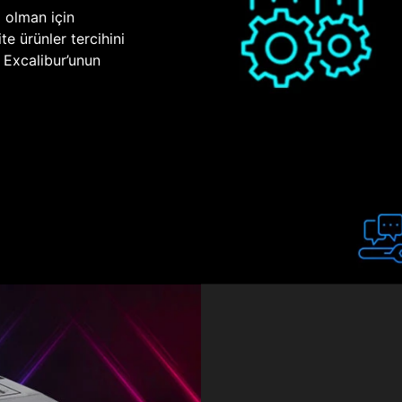
p olman için
te ürünler tercihini
n Excalibur’unun