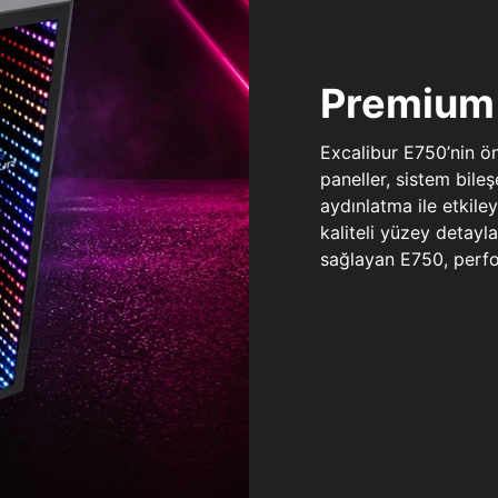
Premium 
Excalibur E750’nin ö
paneller, sistem bile
aydınlatma ile etkile
kaliteli yüzey detay
sağlayan E750, perfo