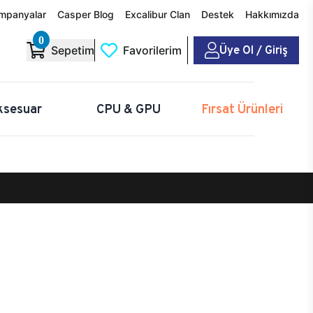
mpanyalar
Casper Blog
Excalibur Clan
Destek
Hakkımızda
0
Üye Ol / Giriş
Sepetim
Favorilerim
ksesuar
CPU & GPU
Fırsat Ürünleri