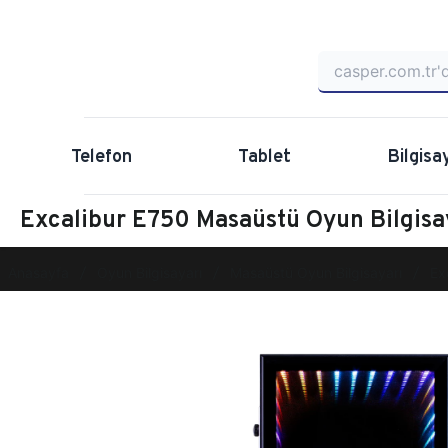
Telefon
Tablet
Bilgisa
Excalibur E750 Masaüstü Oyun Bilgis
Anasayfa
Oyun Bilgisayarı
Masaüstü Oyun Bilgisayarı
Ex