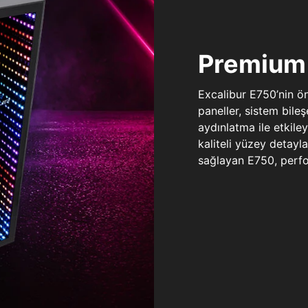
Premium 
Excalibur E750’nin ö
paneller, sistem bile
aydınlatma ile etkile
kaliteli yüzey detay
sağlayan E750, perfo