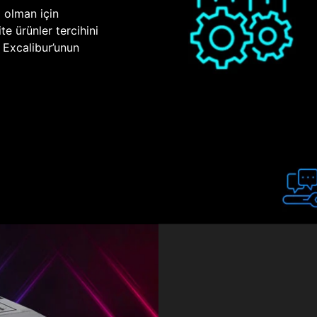
p olman için
te ürünler tercihini
n Excalibur’unun