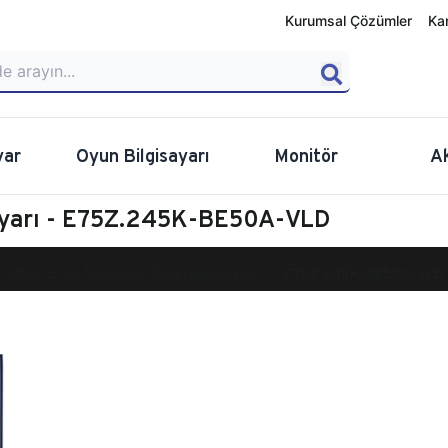
Kurumsal Çözümler
Ka
yar
Oyun Bilgisayarı
Monitör
A
ayarı - E75Z.245K-BE50A-VLD
calibur E750 Masaüstü Oyun Bilgisayarı
E75Z.245K-BE50A-VLD