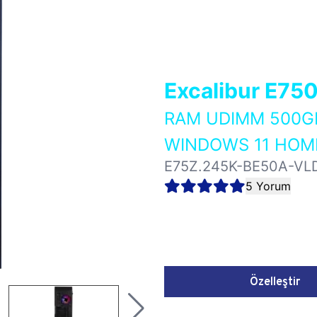
Excalibur E75
RAM UDIMM 500GB
WINDOWS 11 HOME
E75Z.245K-BE50A-VL
5 Yorum
Özelleştir