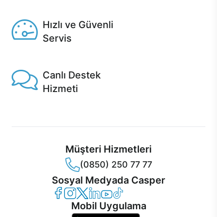
Seçili ürünlerde Aynı Gün Teslim!
Hızlı ve Güvenli
Servis
1 Saatte servis, Jet servis ve Turbo servis seçenekleri
Casper'da!
Canlı Destek
Hizmeti
Ürünlerinizle ilgili Casper Canlı Destek hizmeti her daim
sizinle.
Müşteri Hizmetleri
(0850) 250 77 77
Sosyal Medyada Casper
Casper Facebook
Casper Instagram
Casper Twitter
Casper LinkedIn
Casper YouTube
Casper TikTok
Mobil Uygulama