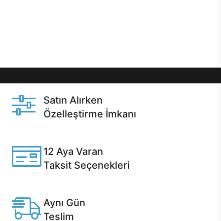
gibi özel fırsatlar Casper kullanıcılarını bekliyor.
Üstelik satın alma ve satın alma sonrasında hızlı
destek sayesinde Casper kullanıcıların her zaman
yanında!
Satın Alırken
Özelleştirme İmkanı
Casper ürünlerini satın alırken ihtiyacınıza göre
özelleştirebilirsiniz.
12 Aya Varan
Taksit Seçenekleri
Anlaşmalı kredi kartlarına 12 aya varan taksit seçenekleri
Casper'da.
Aynı Gün
Teslim