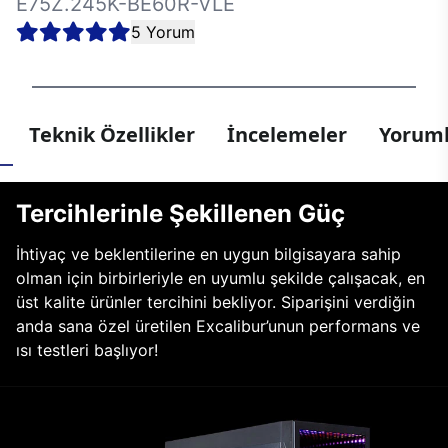
E75Z.245K-BE60R-VLE
5 Yorum
Teknik Özellikler
İncelemeler
Yoruml
Tercihlerinle Şekillenen Güç
İhtiyaç ve beklentilerine en uygun bilgisayara sahip
olman için birbirleriyle en uyumlu şekilde çalışacak, en
üst kalite ürünler tercihini bekliyor. Siparişini verdiğin
anda sana özel üretilen Excalibur’unun performans ve
ısı testleri başlıyor!