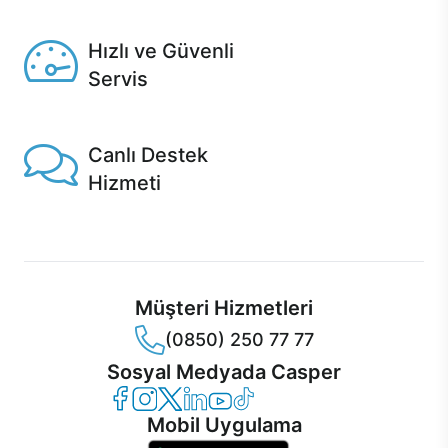
Seçili ürünlerde Aynı Gün Teslim!
Hızlı ve Güvenli
Servis
1 Saatte servis, Jet servis ve Turbo servis seçenekleri
Casper'da!
Canlı Destek
Hizmeti
Ürünlerinizle ilgili Casper Canlı Destek hizmeti her daim
sizinle.
Müşteri Hizmetleri
(0850) 250 77 77
Sosyal Medyada Casper
Casper Facebook
Casper Instagram
Casper Twitter
Casper LinkedIn
Casper YouTube
Casper TikTok
Mobil Uygulama