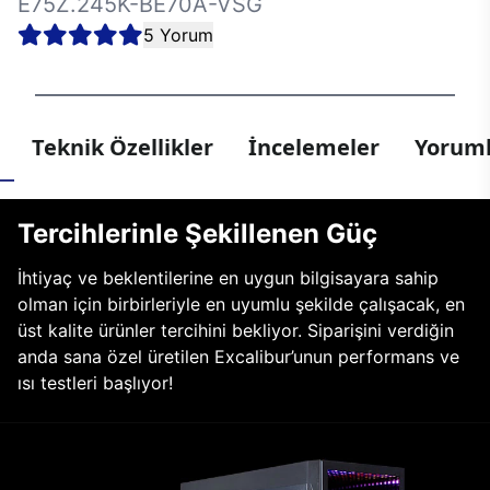
E75Z.245K-BE70A-VSG
5 Yorum
Teknik Özellikler
İncelemeler
Yoruml
Tercihlerinle Şekillenen Güç
İhtiyaç ve beklentilerine en uygun bilgisayara sahip
olman için birbirleriyle en uyumlu şekilde çalışacak, en
üst kalite ürünler tercihini bekliyor. Siparişini verdiğin
anda sana özel üretilen Excalibur’unun performans ve
ısı testleri başlıyor!