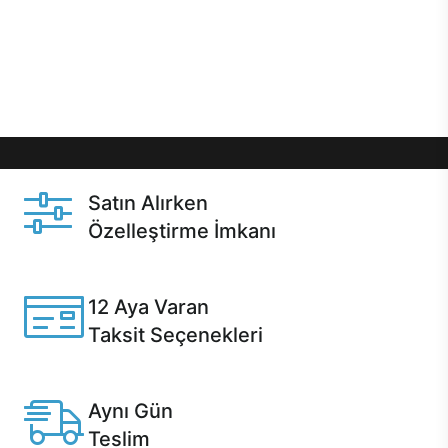
gibi özel fırsatlar Casper kullanıcılarını bekliyor.
Üstelik satın alma ve satın alma sonrasında hızlı
destek sayesinde Casper kullanıcıların her zaman
yanında!
Satın Alırken
Özelleştirme İmkanı
Casper ürünlerini satın alırken ihtiyacınıza göre
özelleştirebilirsiniz.
12 Aya Varan
Taksit Seçenekleri
Anlaşmalı kredi kartlarına 12 aya varan taksit seçenekleri
Casper'da.
Aynı Gün
Teslim