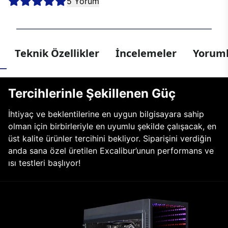
5 Yorum
Teknik Özellikler
İncelemeler
Yoruml
Tercihlerinle Şekillenen Güç
İhtiyaç ve beklentilerine en uygun bilgisayara sahip
olman için birbirleriyle en uyumlu şekilde çalışacak, en
üst kalite ürünler tercihini bekliyor. Siparişini verdiğin
anda sana özel üretilen Excalibur’unun performans ve
ısı testleri başlıyor!