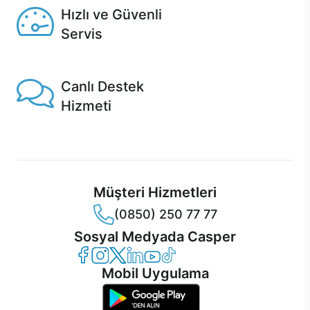
Hızlı ve Güvenli
Servis
1 Saatte servis, Jet servis ve Turbo servis seçenekleri
Casper'da!
Canlı Destek
Hizmeti
Ürünlerinizle ilgili Casper Canlı Destek hizmeti her daim
sizinle.
Müşteri Hizmetleri
(0850) 250 77 77
Sosyal Medyada Casper
Casper Facebook
Casper Instagram
Casper Twitter
Casper LinkedIn
Casper YouTube
Casper TikTok
Mobil Uygulama