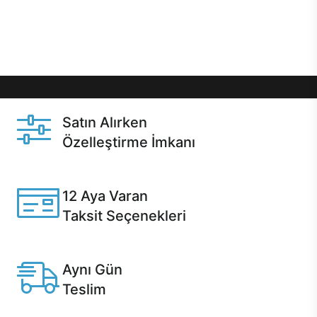
Üstelik satın alma ve satın alma sonrasında hızlı
destek sayesinde Casper kullanıcıların her zaman
yanında!
Satın Alırken
Özelleştirme İmkanı
Casper ürünlerini satın alırken ihtiyacınıza göre
özelleştirebilirsiniz.
12 Aya Varan
Taksit Seçenekleri
Anlaşmalı kredi kartlarına 12 aya varan taksit seçenekleri
Casper'da.
Aynı Gün
Teslim
Seçili ürünlerde Aynı Gün Teslim!