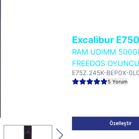
Excalibur E75
RAM UDIMM 500GB
FREEDOS OYUNCU 
E75Z.245K-BEP0X-0L
5 Yorum
Özelleştir