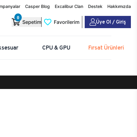
mpanyalar
Casper Blog
Excalibur Clan
Destek
Hakkımızda
0
Üye Ol / Giriş
Sepetim
Favorilerim
ksesuar
CPU & GPU
Fırsat Ürünleri