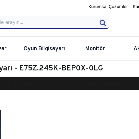
Kurumsal Çözümler
Ka
yar
Oyun Bilgisayarı
Monitör
A
sayarı - E75Z.245K-BEP0X-0LG
calibur E750 Masaüstü Oyun Bilgisayarı
E75Z.245K-BEP0X-0LG