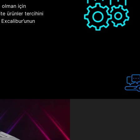
p olman için
te ürünler tercihini
n Excalibur’unun