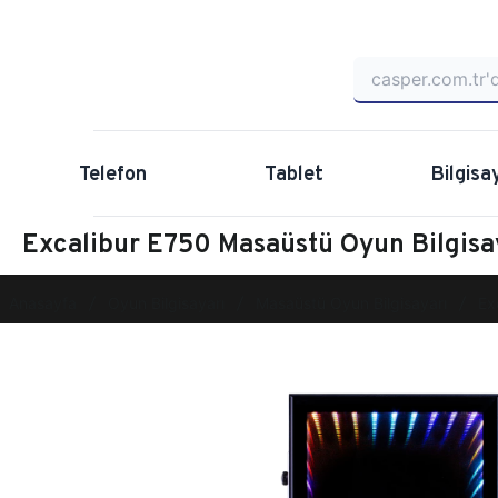
Telefon
Tablet
Bilgisa
Excalibur E750 Masaüstü Oyun Bilgi
Anasayfa
Oyun Bilgisayarı
Masaüstü Oyun Bilgisayarı
Ex