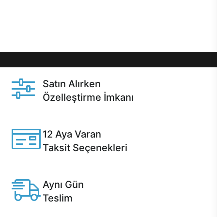
Üstelik satın alma ve satın alma sonrasında hızlı
destek sayesinde Casper kullanıcıların her zaman
yanında!
Satın Alırken
Özelleştirme İmkanı
Casper ürünlerini satın alırken ihtiyacınıza göre
özelleştirebilirsiniz.
12 Aya Varan
Taksit Seçenekleri
Anlaşmalı kredi kartlarına 12 aya varan taksit seçenekleri
Casper'da.
Aynı Gün
Teslim
Seçili ürünlerde Aynı Gün Teslim!