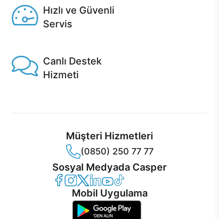
Hızlı ve Güvenli
Servis
1 Saatte servis, Jet servis ve Turbo servis seçenekleri
Casper'da!
Canlı Destek
Hizmeti
Ürünlerinizle ilgili Casper Canlı Destek hizmeti her daim
sizinle.
Müşteri Hizmetleri
(0850) 250 77 77
Sosyal Medyada Casper
Casper Facebook
Casper Instagram
Casper Twitter
Casper LinkedIn
Casper YouTube
Casper TikTok
Mobil Uygulama