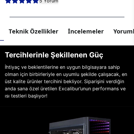
5 Yorum
Teknik Özellikler
İncelemeler
Yoruml
Tercihlerinle Şekillenen Güç
İhtiyaç ve beklentilerine en uygun bilgisayara sahip
olman için birbirleriyle en uyumlu şekilde çalışacak, en
üst kalite ürünler tercihini bekliyor. Siparişini verdiğin
anda sana özel üretilen Excalibur’unun performans ve
ısı testleri başlıyor!