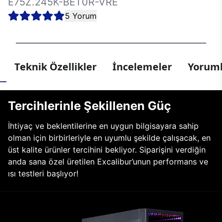
E75Z.245K-BET0R-VRE
5 Yorum
Teknik Özellikler
İncelemeler
Yoruml
Tercihlerinle Şekillenen Güç
İhtiyaç ve beklentilerine en uygun bilgisayara sahip
olman için birbirleriyle en uyumlu şekilde çalışacak, en
üst kalite ürünler tercihini bekliyor. Siparişini verdiğin
anda sana özel üretilen Excalibur’unun performans ve
ısı testleri başlıyor!