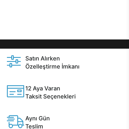
gibi özel fırsatlar Casper kullanıcılarını bekliyor.
Üstelik satın alma ve satın alma sonrasında hızlı
destek sayesinde Casper kullanıcıların her zaman
yanında!
Satın Alırken
Özelleştirme İmkanı
Casper ürünlerini satın alırken ihtiyacınıza göre
özelleştirebilirsiniz.
12 Aya Varan
Taksit Seçenekleri
Anlaşmalı kredi kartlarına 12 aya varan taksit seçenekleri
Casper'da.
Aynı Gün
Teslim