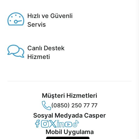
Seçili ürünlerde Aynı Gün Teslim!
Hızlı ve Güvenli
Servis
1 Saatte servis, Jet servis ve Turbo servis seçenekleri
Casper'da!
Canlı Destek
Hizmeti
Ürünlerinizle ilgili Casper Canlı Destek hizmeti her daim
sizinle.
Müşteri Hizmetleri
(0850) 250 77 77
Sosyal Medyada Casper
Casper Facebook
Casper Instagram
Casper Twitter
Casper LinkedIn
Casper YouTube
Casper TikTok
Mobil Uygulama