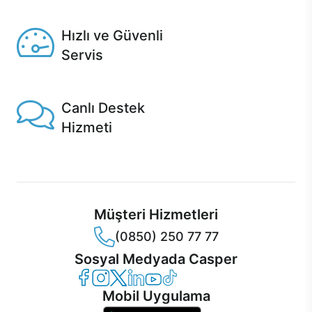
Seçili ürünlerde Aynı Gün Teslim!
Hızlı ve Güvenli
Servis
1 Saatte servis, Jet servis ve Turbo servis seçenekleri
Casper'da!
Canlı Destek
Hizmeti
Ürünlerinizle ilgili Casper Canlı Destek hizmeti her daim
sizinle.
Müşteri Hizmetleri
(0850) 250 77 77
Sosyal Medyada Casper
Casper Facebook
Casper Instagram
Casper Twitter
Casper LinkedIn
Casper YouTube
Casper TikTok
Mobil Uygulama