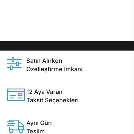
gibi özel fırsatlar Casper kullanıcılarını bekliyor.
Üstelik satın alma ve satın alma sonrasında hızlı
destek sayesinde Casper kullanıcıların her zaman
yanında!
Satın Alırken
Özelleştirme İmkanı
Casper ürünlerini satın alırken ihtiyacınıza göre
özelleştirebilirsiniz.
12 Aya Varan
Taksit Seçenekleri
Anlaşmalı kredi kartlarına 12 aya varan taksit seçenekleri
Casper'da.
Aynı Gün
Teslim