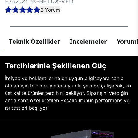
E75Z.245K-BET0X-VFD
5 Yorum
Teknik Özellikler
İncelemeler
Yoruml
Tercihlerinle Şekillenen Güç
İhtiyaç ve beklentilerine en uygun bilgisayara sahip
olman için birbirleriyle en uyumlu şekilde çalışacak, en
üst kalite ürünler tercihini bekliyor. Siparişini verdiğin
anda sana özel üretilen Excalibur’unun performans ve
ısı testleri başlıyor!