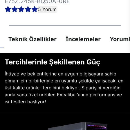
E75Z.245K-BQ50A-0RE
5 Yorum
Teknik Özellikler
İncelemeler
Yoruml
Tercihlerinle Şekillenen Güç
İhtiyaç ve beklentilerine en uygun bilgisayara sahip
olman için birbirleriyle en uyumlu şekilde çalışacak, en
üst kalite ürünler tercihini bekliyor. Siparişini verdiğin
anda sana özel üretilen Excalibur’unun performans ve
ısı testleri başlıyor!