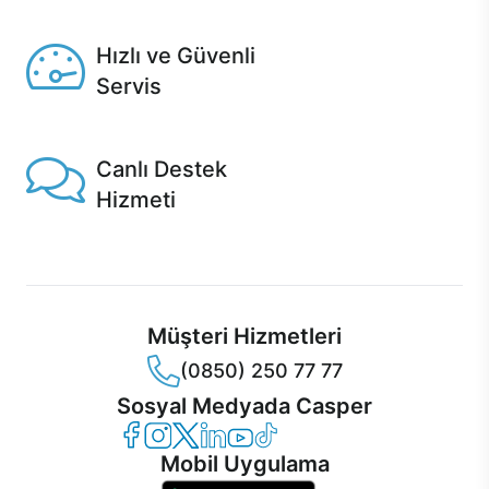
Seçili ürünlerde Aynı Gün Teslim!
Hızlı ve Güvenli
Servis
1 Saatte servis, Jet servis ve Turbo servis seçenekleri
Casper'da!
Canlı Destek
Hizmeti
Ürünlerinizle ilgili Casper Canlı Destek hizmeti her daim
sizinle.
Müşteri Hizmetleri
(0850) 250 77 77
Sosyal Medyada Casper
Casper Facebook
Casper Instagram
Casper Twitter
Casper LinkedIn
Casper YouTube
Casper TikTok
Mobil Uygulama