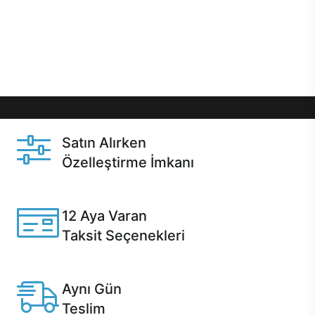
gibi özel fırsatlar Casper kullanıcılarını bekliyor.
Üstelik satın alma ve satın alma sonrasında hızlı
destek sayesinde Casper kullanıcıların her zaman
yanında!
Satın Alırken
Özelleştirme İmkanı
Casper ürünlerini satın alırken ihtiyacınıza göre
özelleştirebilirsiniz.
12 Aya Varan
Taksit Seçenekleri
Anlaşmalı kredi kartlarına 12 aya varan taksit seçenekleri
Casper'da.
Aynı Gün
Teslim