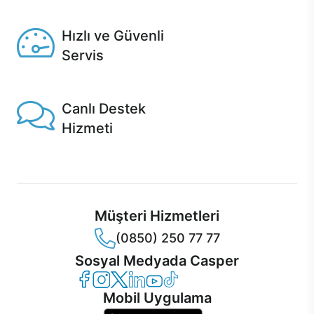
Seçili ürünlerde Aynı Gün Teslim!
Hızlı ve Güvenli
Servis
1 Saatte servis, Jet servis ve Turbo servis seçenekleri
Casper'da!
Canlı Destek
Hizmeti
Ürünlerinizle ilgili Casper Canlı Destek hizmeti her daim
sizinle.
Müşteri Hizmetleri
(0850) 250 77 77
Sosyal Medyada Casper
Casper Facebook
Casper Instagram
Casper Twitter
Casper LinkedIn
Casper YouTube
Casper TikTok
Mobil Uygulama