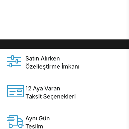
gibi özel fırsatlar Casper kullanıcılarını bekliyor.
Üstelik satın alma ve satın alma sonrasında hızlı
destek sayesinde Casper kullanıcıların her zaman
yanında!
Satın Alırken
Özelleştirme İmkanı
Casper ürünlerini satın alırken ihtiyacınıza göre
özelleştirebilirsiniz.
12 Aya Varan
Taksit Seçenekleri
Anlaşmalı kredi kartlarına 12 aya varan taksit seçenekleri
Casper'da.
Aynı Gün
Teslim