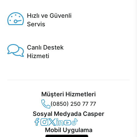
Seçili ürünlerde Aynı Gün Teslim!
Hızlı ve Güvenli
Servis
1 Saatte servis, Jet servis ve Turbo servis seçenekleri
Casper'da!
Canlı Destek
Hizmeti
Ürünlerinizle ilgili Casper Canlı Destek hizmeti her daim
sizinle.
Müşteri Hizmetleri
(0850) 250 77 77
Sosyal Medyada Casper
Casper Facebook
Casper Instagram
Casper Twitter
Casper LinkedIn
Casper YouTube
Casper TikTok
Mobil Uygulama