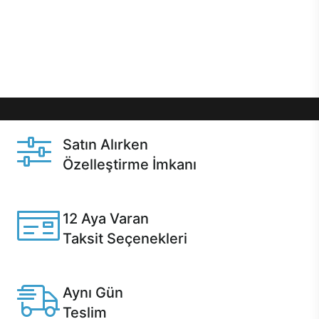
gibi özel fırsatlar Casper kullanıcılarını bekliyor.
Üstelik satın alma ve satın alma sonrasında hızlı
destek sayesinde Casper kullanıcıların her zaman
yanında!
Satın Alırken
Özelleştirme İmkanı
Casper ürünlerini satın alırken ihtiyacınıza göre
özelleştirebilirsiniz.
12 Aya Varan
Taksit Seçenekleri
Anlaşmalı kredi kartlarına 12 aya varan taksit seçenekleri
Casper'da.
Aynı Gün
Teslim