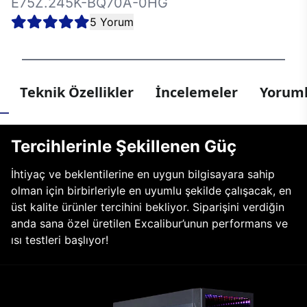
E75Z.245K-BQ70A-0HG
5 Yorum
Teknik Özellikler
İncelemeler
Yoruml
Tercihlerinle Şekillenen Güç
İhtiyaç ve beklentilerine en uygun bilgisayara sahip
olman için birbirleriyle en uyumlu şekilde çalışacak, en
üst kalite ürünler tercihini bekliyor. Siparişini verdiğin
anda sana özel üretilen Excalibur’unun performans ve
ısı testleri başlıyor!