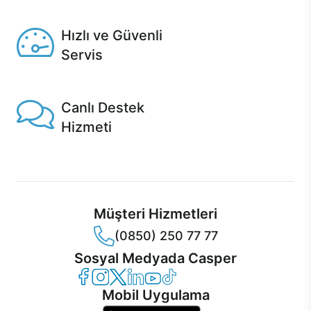
Seçili ürünlerde Aynı Gün Teslim!
Hızlı ve Güvenli
Servis
1 Saatte servis, Jet servis ve Turbo servis seçenekleri
Casper'da!
Canlı Destek
Hizmeti
Ürünlerinizle ilgili Casper Canlı Destek hizmeti her daim
sizinle.
Müşteri Hizmetleri
(0850) 250 77 77
Sosyal Medyada Casper
Casper Facebook
Casper Instagram
Casper Twitter
Casper LinkedIn
Casper YouTube
Casper TikTok
Mobil Uygulama