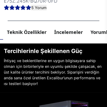
E75Z.245K-BQ70R-0FD
5 Yorum
Teknik Özellikler
İncelemeler
Yoruml
Tercihlerinle Şekillenen Güç
İhtiyaç ve beklentilerine en uygun bilgisayara sahip
olman için birbirleriyle en uyumlu şekilde çalışacak, en
üst kalite ürünler tercihini bekliyor. Siparişini verdiğin
anda sana özel üretilen Excalibur’unun performans ve
ısı testleri başlıyor!