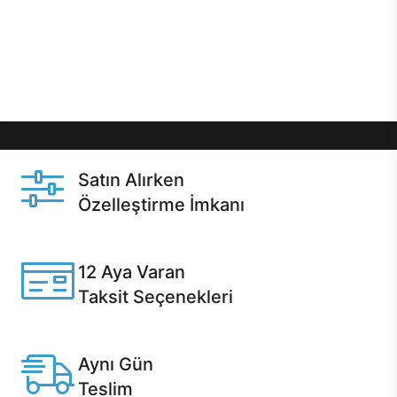
gibi özel fırsatlar Casper kullanıcılarını bekliyor.
Üstelik satın alma ve satın alma sonrasında hızlı
destek sayesinde Casper kullanıcıların her zaman
yanında!
Satın Alırken
Özelleştirme İmkanı
Casper ürünlerini satın alırken ihtiyacınıza göre
özelleştirebilirsiniz.
12 Aya Varan
Taksit Seçenekleri
Anlaşmalı kredi kartlarına 12 aya varan taksit seçenekleri
Casper'da.
Aynı Gün
Teslim