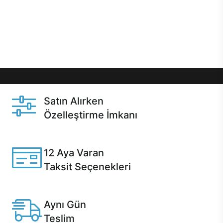
gibi özel fırsatlar Casper kullanıcılarını bekliyor.
Üstelik satın alma ve satın alma sonrasında hızlı
destek sayesinde Casper kullanıcıların her zaman
yanında!
Satın Alırken
Özelleştirme İmkanı
Casper ürünlerini satın alırken ihtiyacınıza göre
özelleştirebilirsiniz.
12 Aya Varan
Taksit Seçenekleri
Anlaşmalı kredi kartlarına 12 aya varan taksit seçenekleri
Casper'da.
Aynı Gün
Teslim