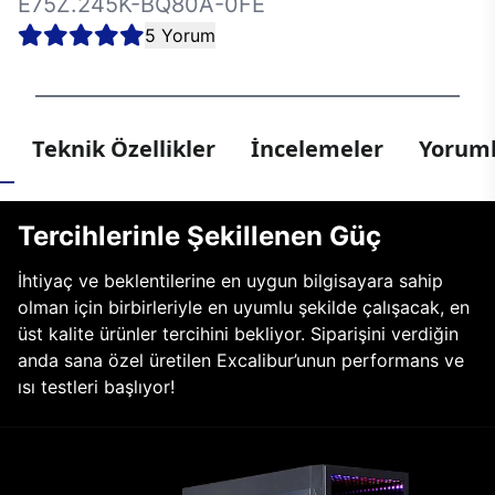
E75Z.245K-BQ80A-0FE
5 Yorum
Teknik Özellikler
İncelemeler
Yoruml
Tercihlerinle Şekillenen Güç
İhtiyaç ve beklentilerine en uygun bilgisayara sahip
olman için birbirleriyle en uyumlu şekilde çalışacak, en
üst kalite ürünler tercihini bekliyor. Siparişini verdiğin
anda sana özel üretilen Excalibur’unun performans ve
ısı testleri başlıyor!