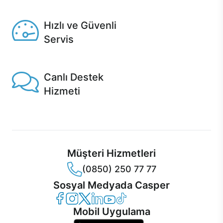
Seçili ürünlerde Aynı Gün Teslim!
Hızlı ve Güvenli
Servis
1 Saatte servis, Jet servis ve Turbo servis seçenekleri
Casper'da!
Canlı Destek
Hizmeti
Ürünlerinizle ilgili Casper Canlı Destek hizmeti her daim
sizinle.
Müşteri Hizmetleri
(0850) 250 77 77
Sosyal Medyada Casper
Casper Facebook
Casper Instagram
Casper Twitter
Casper LinkedIn
Casper YouTube
Casper TikTok
Mobil Uygulama