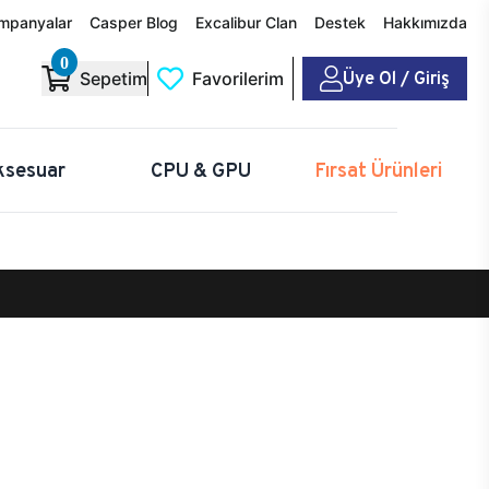
mpanyalar
Casper Blog
Excalibur Clan
Destek
Hakkımızda
0
Üye Ol / Giriş
Sepetim
Favorilerim
ksesuar
CPU & GPU
Fırsat Ürünleri