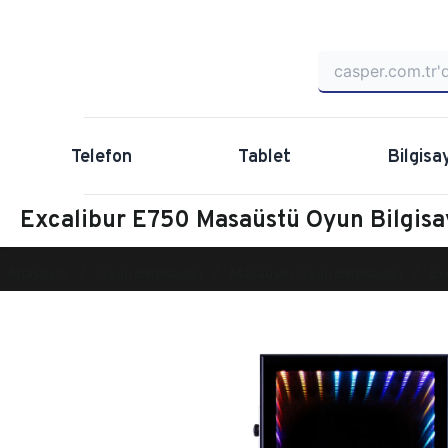
Telefon
Tablet
Bilgisa
Excalibur E750 Masaüstü Oyun Bilgi
Anasayfa
Oyun Bilgisayarı
Masaüstü Oyun Bilgisayarı
Ex