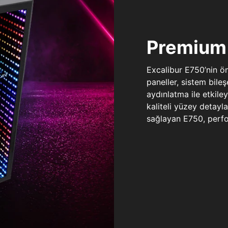
Premium 
Excalibur E750’nin ö
paneller, sistem bile
aydınlatma ile etkile
kaliteli yüzey detay
sağlayan E750, perfo