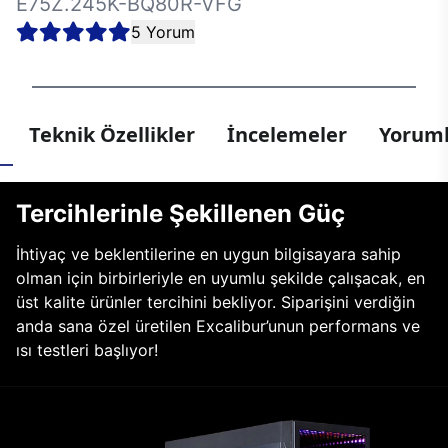
E75Z.245K-BQ80R-VFG
5 Yorum
Teknik Özellikler
İncelemeler
Yoruml
Tercihlerinle Şekillenen Güç
İhtiyaç ve beklentilerine en uygun bilgisayara sahip
olman için birbirleriyle en uyumlu şekilde çalışacak, en
üst kalite ürünler tercihini bekliyor. Siparişini verdiğin
anda sana özel üretilen Excalibur’unun performans ve
ısı testleri başlıyor!