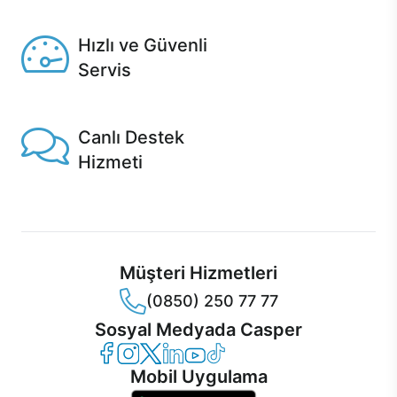
Seçili ürünlerde Aynı Gün Teslim!
Hızlı ve Güvenli
Servis
1 Saatte servis, Jet servis ve Turbo servis seçenekleri
Casper'da!
Canlı Destek
Hizmeti
Ürünlerinizle ilgili Casper Canlı Destek hizmeti her daim
sizinle.
Müşteri Hizmetleri
(0850) 250 77 77
Sosyal Medyada Casper
Casper Facebook
Casper Instagram
Casper Twitter
Casper LinkedIn
Casper YouTube
Casper TikTok
Mobil Uygulama