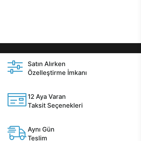
gibi özel fırsatlar Casper kullanıcılarını bekliyor.
Üstelik satın alma ve satın alma sonrasında hızlı
destek sayesinde Casper kullanıcıların her zaman
yanında!
Satın Alırken
Özelleştirme İmkanı
Casper ürünlerini satın alırken ihtiyacınıza göre
özelleştirebilirsiniz.
12 Aya Varan
Taksit Seçenekleri
Anlaşmalı kredi kartlarına 12 aya varan taksit seçenekleri
Casper'da.
Aynı Gün
Teslim