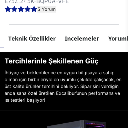
E75Z.245K-BQP0A-VFE
5 Yorum
Teknik Özellikler
İncelemeler
Yoruml
Tercihlerinle Şekillenen Güç
İhtiyaç ve beklentilerine en uygun bilgisayara sahip
olman için birbirleriyle en uyumlu şekilde çalışacak, en
üst kalite ürünler tercihini bekliyor. Siparişini verdiğin
anda sana özel üretilen Excalibur’unun performans ve
ısı testleri başlıyor!