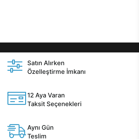
gibi özel fırsatlar Casper kullanıcılarını bekliyor.
Üstelik satın alma ve satın alma sonrasında hızlı
destek sayesinde Casper kullanıcıların her zaman
yanında!
Satın Alırken
Özelleştirme İmkanı
Casper ürünlerini satın alırken ihtiyacınıza göre
özelleştirebilirsiniz.
12 Aya Varan
Taksit Seçenekleri
Anlaşmalı kredi kartlarına 12 aya varan taksit seçenekleri
Casper'da.
Aynı Gün
Teslim