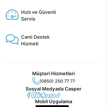
Seçili ürünlerde Aynı Gün Teslim!
Hızlı ve Güvenli
Servis
1 Saatte servis, Jet servis ve Turbo servis seçenekleri
Casper'da!
Canlı Destek
Hizmeti
Ürünlerinizle ilgili Casper Canlı Destek hizmeti her daim
sizinle.
Müşteri Hizmetleri
(0850) 250 77 77
Sosyal Medyada Casper
Casper Facebook
Casper Instagram
Casper Twitter
Casper LinkedIn
Casper YouTube
Casper TikTok
Mobil Uygulama