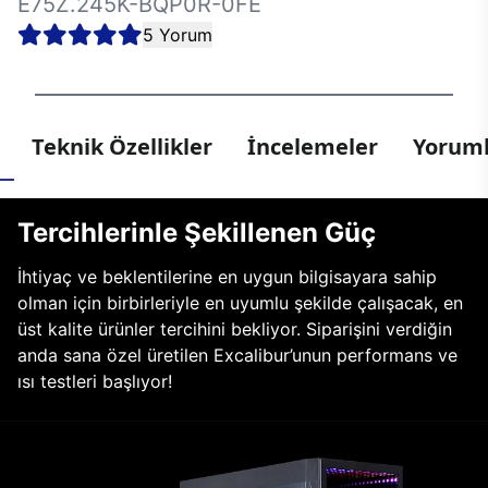
E75Z.245K-BQP0R-0FE
5 Yorum
Teknik Özellikler
İncelemeler
Yoruml
Tercihlerinle Şekillenen Güç
İhtiyaç ve beklentilerine en uygun bilgisayara sahip
olman için birbirleriyle en uyumlu şekilde çalışacak, en
üst kalite ürünler tercihini bekliyor. Siparişini verdiğin
anda sana özel üretilen Excalibur’unun performans ve
ısı testleri başlıyor!