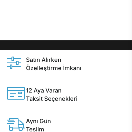
gibi özel fırsatlar Casper kullanıcılarını bekliyor.
Üstelik satın alma ve satın alma sonrasında hızlı
destek sayesinde Casper kullanıcıların her zaman
yanında!
Satın Alırken
Özelleştirme İmkanı
Casper ürünlerini satın alırken ihtiyacınıza göre
özelleştirebilirsiniz.
12 Aya Varan
Taksit Seçenekleri
Anlaşmalı kredi kartlarına 12 aya varan taksit seçenekleri
Casper'da.
Aynı Gün
Teslim