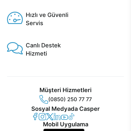
Seçili ürünlerde Aynı Gün Teslim!
Hızlı ve Güvenli
Servis
1 Saatte servis, Jet servis ve Turbo servis seçenekleri
Casper'da!
Canlı Destek
Hizmeti
Ürünlerinizle ilgili Casper Canlı Destek hizmeti her daim
sizinle.
Müşteri Hizmetleri
(0850) 250 77 77
Sosyal Medyada Casper
Casper Facebook
Casper Instagram
Casper Twitter
Casper LinkedIn
Casper YouTube
Casper TikTok
Mobil Uygulama