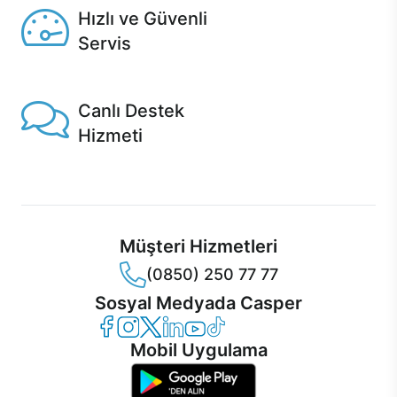
Hızlı ve Güvenli
Servis
1 Saatte servis, Jet servis ve Turbo servis seçenekleri
Casper'da!
Canlı Destek
Hizmeti
Ürünlerinizle ilgili Casper Canlı Destek hizmeti her daim
sizinle.
Müşteri Hizmetleri
(0850) 250 77 77
Sosyal Medyada Casper
Casper Facebook
Casper Instagram
Casper Twitter
Casper LinkedIn
Casper YouTube
Casper TikTok
Mobil Uygulama