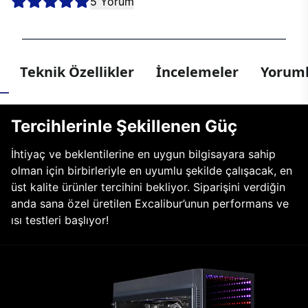
5 Yorum
Teknik Özellikler
İncelemeler
Yoruml
Tercihlerinle Şekillenen Güç
İhtiyaç ve beklentilerine en uygun bilgisayara sahip
olman için birbirleriyle en uyumlu şekilde çalışacak, en
üst kalite ürünler tercihini bekliyor. Siparişini verdiğin
anda sana özel üretilen Excalibur’unun performans ve
ısı testleri başlıyor!