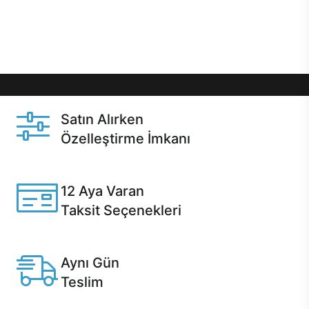
Üstelik satın alma ve satın alma sonrasında hızlı
destek sayesinde Casper kullanıcıların her zaman
yanında!
Satın Alırken
Özelleştirme İmkanı
Casper ürünlerini satın alırken ihtiyacınıza göre
özelleştirebilirsiniz.
12 Aya Varan
Taksit Seçenekleri
Anlaşmalı kredi kartlarına 12 aya varan taksit seçenekleri
Casper'da.
Aynı Gün
Teslim
Seçili ürünlerde Aynı Gün Teslim!