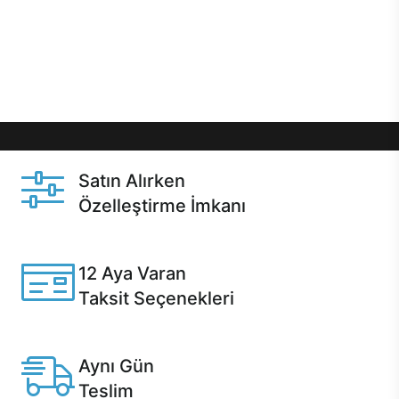
gibi özel fırsatlar Casper kullanıcılarını bekliyor.
Üstelik satın alma ve satın alma sonrasında hızlı
destek sayesinde Casper kullanıcıların her zaman
yanında!
Satın Alırken
Özelleştirme İmkanı
Casper ürünlerini satın alırken ihtiyacınıza göre
özelleştirebilirsiniz.
12 Aya Varan
Taksit Seçenekleri
Anlaşmalı kredi kartlarına 12 aya varan taksit seçenekleri
Casper'da.
Aynı Gün
Teslim