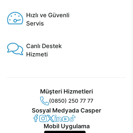
Seçili ürünlerde Aynı Gün Teslim!
Hızlı ve Güvenli
Servis
1 Saatte servis, Jet servis ve Turbo servis seçenekleri
Casper'da!
Canlı Destek
Hizmeti
Ürünlerinizle ilgili Casper Canlı Destek hizmeti her daim
sizinle.
Müşteri Hizmetleri
(0850) 250 77 77
Sosyal Medyada Casper
Casper Facebook
Casper Instagram
Casper Twitter
Casper LinkedIn
Casper YouTube
Casper TikTok
Mobil Uygulama