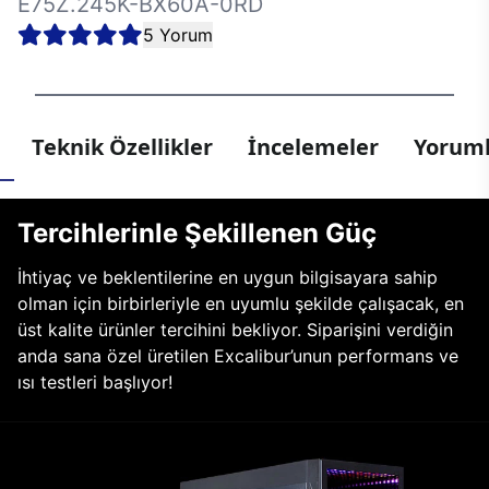
E75Z.245K-BX60A-0RD
5 Yorum
Teknik Özellikler
İncelemeler
Yoruml
Tercihlerinle Şekillenen Güç
İhtiyaç ve beklentilerine en uygun bilgisayara sahip
olman için birbirleriyle en uyumlu şekilde çalışacak, en
üst kalite ürünler tercihini bekliyor. Siparişini verdiğin
anda sana özel üretilen Excalibur’unun performans ve
ısı testleri başlıyor!