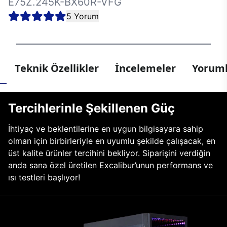
E75Z.245K-BX60R-VFG
5 Yorum
Teknik Özellikler
İncelemeler
Yoruml
Tercihlerinle Şekillenen Güç
İhtiyaç ve beklentilerine en uygun bilgisayara sahip
olman için birbirleriyle en uyumlu şekilde çalışacak, en
üst kalite ürünler tercihini bekliyor. Siparişini verdiğin
anda sana özel üretilen Excalibur’unun performans ve
ısı testleri başlıyor!