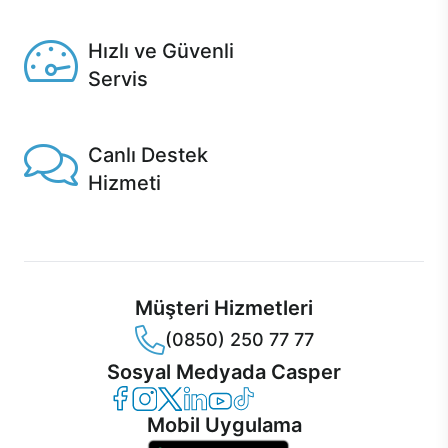
Seçili ürünlerde Aynı Gün Teslim!
Hızlı ve Güvenli
Servis
1 Saatte servis, Jet servis ve Turbo servis seçenekleri
Casper'da!
Canlı Destek
Hizmeti
Ürünlerinizle ilgili Casper Canlı Destek hizmeti her daim
sizinle.
Müşteri Hizmetleri
(0850) 250 77 77
Sosyal Medyada Casper
Casper Facebook
Casper Instagram
Casper Twitter
Casper LinkedIn
Casper YouTube
Casper TikTok
Mobil Uygulama