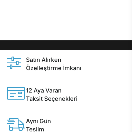
gibi özel fırsatlar Casper kullanıcılarını bekliyor.
Üstelik satın alma ve satın alma sonrasında hızlı
destek sayesinde Casper kullanıcıların her zaman
yanında!
Satın Alırken
Özelleştirme İmkanı
Casper ürünlerini satın alırken ihtiyacınıza göre
özelleştirebilirsiniz.
12 Aya Varan
Taksit Seçenekleri
Anlaşmalı kredi kartlarına 12 aya varan taksit seçenekleri
Casper'da.
Aynı Gün
Teslim