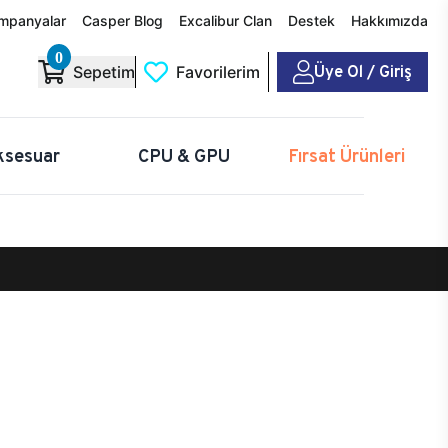
mpanyalar
Casper Blog
Excalibur Clan
Destek
Hakkımızda
0
Üye Ol / Giriş
Sepetim
Favorilerim
ksesuar
CPU & GPU
Fırsat Ürünleri