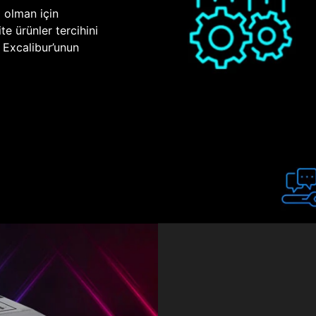
p olman için
te ürünler tercihini
n Excalibur’unun