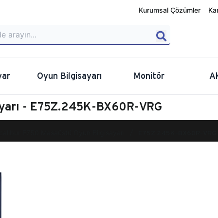
Kurumsal Çözümler
Ka
yar
Oyun Bilgisayarı
Monitör
A
sayarı - E75Z.245K-BX60R-VRG
calibur E750 Masaüstü Oyun Bilgisayarı
E75Z.245K-BX60R-VRG