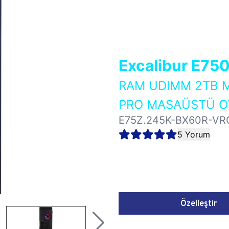
Excalibur E75
RAM UDIMM 2TB M
PRO MASAÜSTÜ OY
E75Z.245K-BX60R-VR
5 Yorum
Özelleştir