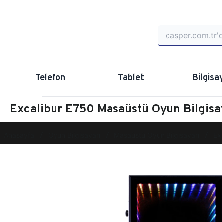
Telefon
Tablet
Bilgisa
Excalibur E750 Masaüstü Oyun Bilgi
Anasayfa
Oyun Bilgisayarı
Masaüstü Oyun Bilgisayarı
Ex