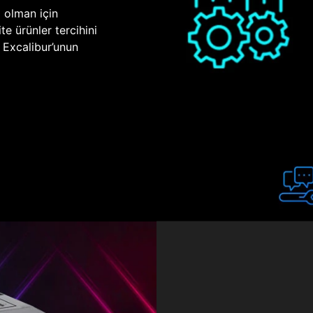
p olman için
te ürünler tercihini
n Excalibur’unun