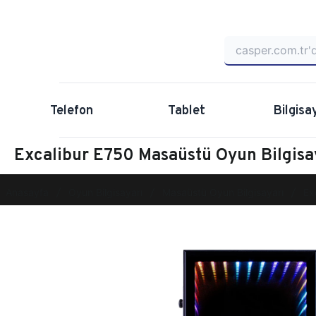
Telefon
Tablet
Bilgisa
Excalibur E750 Masaüstü Oyun Bilgi
Anasayfa
Oyun Bilgisayarı
Masaüstü Oyun Bilgisayarı
Ex