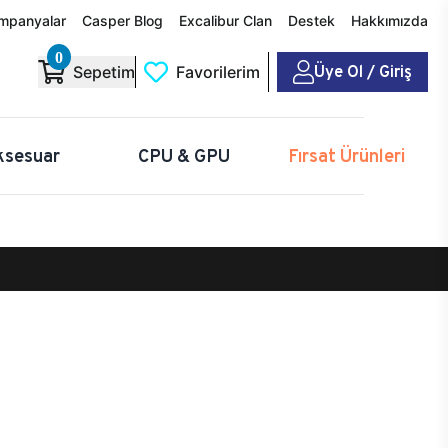
mpanyalar
Casper Blog
Excalibur Clan
Destek
Hakkımızda
0
Üye Ol / Giriş
Sepetim
Favorilerim
ksesuar
CPU & GPU
Fırsat Ürünleri