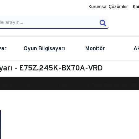
Kurumsal Çözümler
Ka
yar
Oyun Bilgisayarı
Monitör
A
sayarı - E75Z.245K-BX70A-VRD
calibur E750 Masaüstü Oyun Bilgisayarı
E75Z.245K-BX70A-VRD