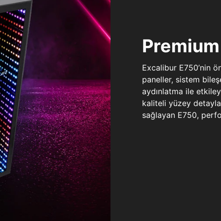
Premium 
Excalibur E750’nin ö
paneller, sistem bile
aydınlatma ile etkile
kaliteli yüzey detay
sağlayan E750, perfo