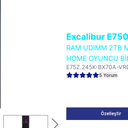
Excalibur E75
RAM UDIMM 2TB M
HOME OYUNCU BİL
E75Z.245K-BX70A-VR
5 Yorum
Özelleştir