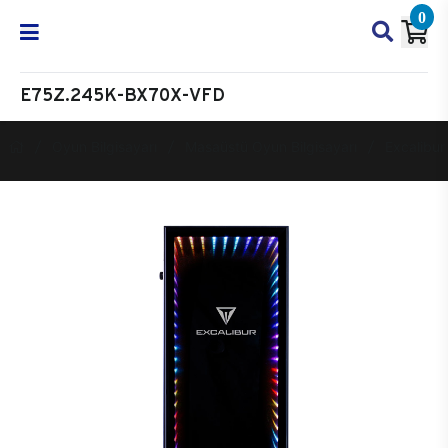
0
E75Z.245K-BX70X-VFD
Oyun Bilgisayarı
Masaüstü Oyun Bilgisayarı
Excalibur