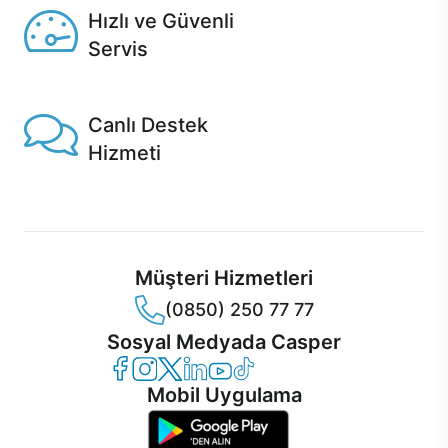
Hızlı ve Güvenli
Servis
1 Saatte servis, Jet servis ve Turbo servis seçenekleri
Casper'da!
Canlı Destek
Hizmeti
Ürünlerinizle ilgili Casper Canlı Destek hizmeti her daim
sizinle.
Müşteri Hizmetleri
(0850) 250 77 77
Sosyal Medyada Casper
Casper Facebook
Casper Instagram
Casper Twitter
Casper LinkedIn
Casper YouTube
Casper TikTok
Mobil Uygulama