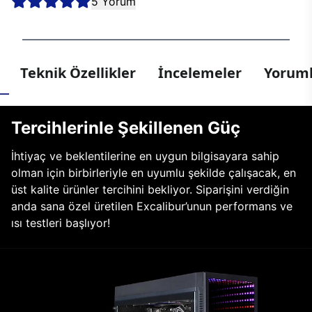
5 Yorum
Teknik Özellikler
İncelemeler
Yoruml
Tercihlerinle Şekillenen Güç
İhtiyaç ve beklentilerine en uygun bilgisayara sahip
olman için birbirleriyle en uyumlu şekilde çalışacak, en
üst kalite ürünler tercihini bekliyor. Siparişini verdiğin
anda sana özel üretilen Excalibur’unun performans ve
ısı testleri başlıyor!