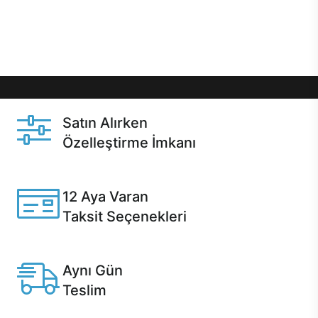
Üstelik satın alma ve satın alma sonrasında hızlı
destek sayesinde Casper kullanıcıların her zaman
yanında!
Satın Alırken
Özelleştirme İmkanı
Casper ürünlerini satın alırken ihtiyacınıza göre
özelleştirebilirsiniz.
12 Aya Varan
Taksit Seçenekleri
Anlaşmalı kredi kartlarına 12 aya varan taksit seçenekleri
Casper'da.
Aynı Gün
Teslim
Seçili ürünlerde Aynı Gün Teslim!