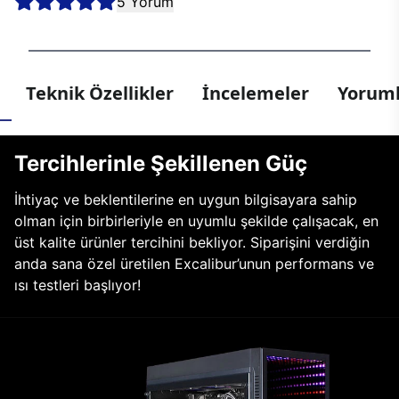
5 Yorum
Teknik Özellikler
İncelemeler
Yoruml
Tercihlerinle Şekillenen Güç
İhtiyaç ve beklentilerine en uygun bilgisayara sahip
olman için birbirleriyle en uyumlu şekilde çalışacak, en
üst kalite ürünler tercihini bekliyor. Siparişini verdiğin
anda sana özel üretilen Excalibur’unun performans ve
ısı testleri başlıyor!