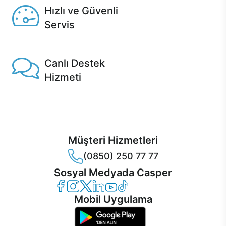
Hızlı ve Güvenli
Servis
1 Saatte servis, Jet servis ve Turbo servis seçenekleri
Casper'da!
Canlı Destek
Hizmeti
Ürünlerinizle ilgili Casper Canlı Destek hizmeti her daim
sizinle.
Müşteri Hizmetleri
(0850) 250 77 77
Sosyal Medyada Casper
Casper Facebook
Casper Instagram
Casper Twitter
Casper LinkedIn
Casper YouTube
Casper TikTok
Mobil Uygulama