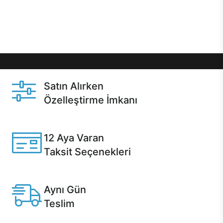
Üstelik satın alma ve satın alma sonrasında hızlı
destek sayesinde Casper kullanıcıların her zaman
yanında!
Satın Alırken
Özelleştirme İmkanı
Casper ürünlerini satın alırken ihtiyacınıza göre
özelleştirebilirsiniz.
12 Aya Varan
Taksit Seçenekleri
Anlaşmalı kredi kartlarına 12 aya varan taksit seçenekleri
Casper'da.
Aynı Gün
Teslim
Seçili ürünlerde Aynı Gün Teslim!