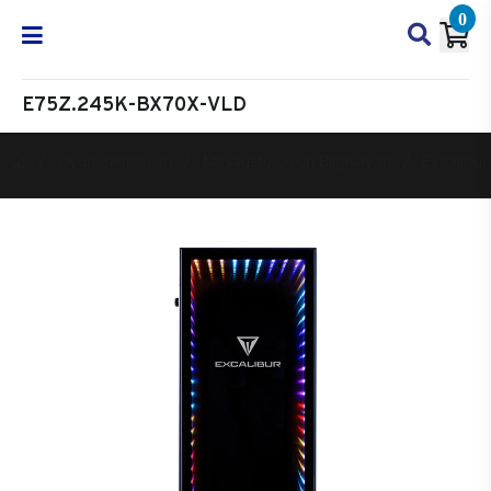
0
E75Z.245K-BX70X-VLD
Oyun Bilgisayarı
Masaüstü Oyun Bilgisayarı
Excalibur