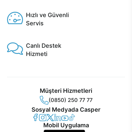
Seçili ürünlerde Aynı Gün Teslim!
Hızlı ve Güvenli
Servis
1 Saatte servis, Jet servis ve Turbo servis seçenekleri
Casper'da!
Canlı Destek
Hizmeti
Ürünlerinizle ilgili Casper Canlı Destek hizmeti her daim
sizinle.
Müşteri Hizmetleri
(0850) 250 77 77
Sosyal Medyada Casper
Casper Facebook
Casper Instagram
Casper Twitter
Casper LinkedIn
Casper YouTube
Casper TikTok
Mobil Uygulama