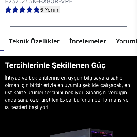
E75Z.245K-BX80R-VRE
5 Yorum
Teknik Özellikler
İncelemeler
Yoruml
Tercihlerinle Şekillenen Güç
İhtiyaç ve beklentilerine en uygun bilgisayara sahip
olman için birbirleriyle en uyumlu şekilde çalışacak, en
üst kalite ürünler tercihini bekliyor. Siparişini verdiğin
anda sana özel üretilen Excalibur’unun performans ve
ısı testleri başlıyor!