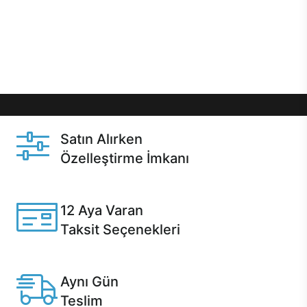
gibi özel fırsatlar Casper kullanıcılarını bekliyor.
Üstelik satın alma ve satın alma sonrasında hızlı
destek sayesinde Casper kullanıcıların her zaman
yanında!
Satın Alırken
Özelleştirme İmkanı
Casper ürünlerini satın alırken ihtiyacınıza göre
özelleştirebilirsiniz.
12 Aya Varan
Taksit Seçenekleri
Anlaşmalı kredi kartlarına 12 aya varan taksit seçenekleri
Casper'da.
Aynı Gün
Teslim