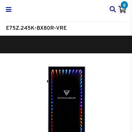
0
E75Z.245K-BX80R-VRE
Oyun Bilgisayarı
Masaüstü Oyun Bilgisayarı
Excalibur