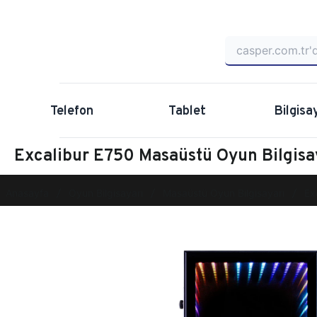
Telefon
Tablet
Bilgisa
Excalibur E750 Masaüstü Oyun Bilgis
Anasayfa
Oyun Bilgisayarı
Masaüstü Oyun Bilgisayarı
Ex