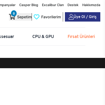
mpanyalar
Casper Blog
Excalibur Clan
Destek
Hakkımızda
0
Üye Ol / Giriş
Sepetim
Favorilerim
ksesuar
CPU & GPU
Fırsat Ürünleri