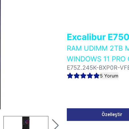
Excalibur E75
RAM UDIMM 2TB M
WINDOWS 11 PRO 
E75Z.245K-BXP0R-VF
5 Yorum
Özelleştir