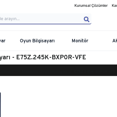
Kurumsal Çözümler
Ka
yar
Oyun Bilgisayarı
Monitör
A
ayarı - E75Z.245K-BXP0R-VFE
calibur E750 Masaüstü Oyun Bilgisayarı
E75Z.245K-BXP0R-VFE