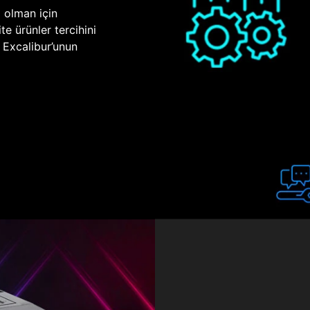
p olman için
te ürünler tercihini
n Excalibur’unun