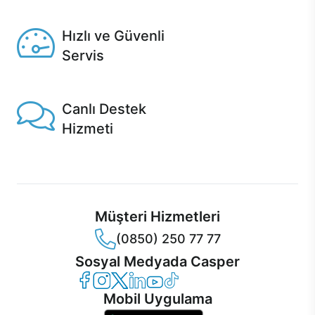
Seçili ürünlerde Aynı Gün Teslim!
Hızlı ve Güvenli
Servis
1 Saatte servis, Jet servis ve Turbo servis seçenekleri
Casper'da!
Canlı Destek
Hizmeti
Ürünlerinizle ilgili Casper Canlı Destek hizmeti her daim
sizinle.
Müşteri Hizmetleri
(0850) 250 77 77
Sosyal Medyada Casper
Casper Facebook
Casper Instagram
Casper Twitter
Casper LinkedIn
Casper YouTube
Casper TikTok
Mobil Uygulama