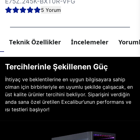
E75Z.245K-BXT0R-VFG
5 Yorum
Teknik Özellikler
İncelemeler
Yoruml
Tercihlerinle Şekillenen Güç
İhtiyaç ve beklentilerine en uygun bilgisayara sahip
olman için birbirleriyle en uyumlu şekilde çalışacak, en
üst kalite ürünler tercihini bekliyor. Siparişini verdiğin
anda sana özel üretilen Excalibur’unun performans ve
ısı testleri başlıyor!