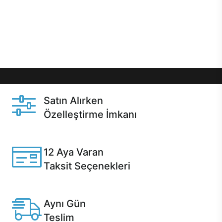
gibi özel fırsatlar Casper kullanıcılarını bekliyor.
Üstelik satın alma ve satın alma sonrasında hızlı
destek sayesinde Casper kullanıcıların her zaman
yanında!
Satın Alırken
Özelleştirme İmkanı
Casper ürünlerini satın alırken ihtiyacınıza göre
özelleştirebilirsiniz.
12 Aya Varan
Taksit Seçenekleri
Anlaşmalı kredi kartlarına 12 aya varan taksit seçenekleri
Casper'da.
Aynı Gün
Teslim