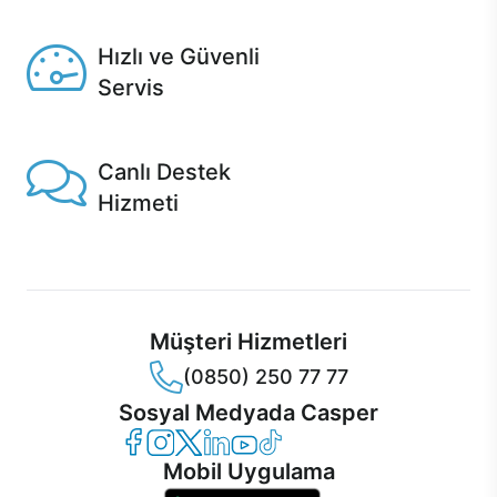
Seçili ürünlerde Aynı Gün Teslim!
Hızlı ve Güvenli
Servis
1 Saatte servis, Jet servis ve Turbo servis seçenekleri
Casper'da!
Canlı Destek
Hizmeti
Ürünlerinizle ilgili Casper Canlı Destek hizmeti her daim
sizinle.
Müşteri Hizmetleri
(0850) 250 77 77
Sosyal Medyada Casper
Casper Facebook
Casper Instagram
Casper Twitter
Casper LinkedIn
Casper YouTube
Casper TikTok
Mobil Uygulama