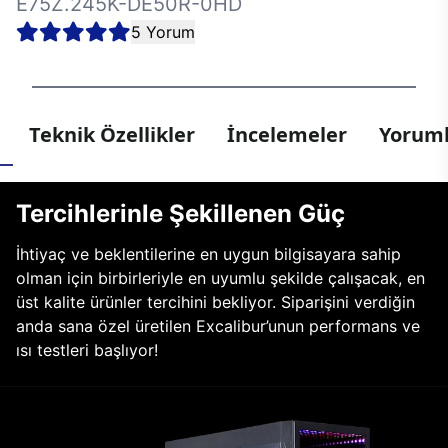
E75Z.245K-DE50R-0HD
5 Yorum
Teknik Özellikler
İncelemeler
Yoruml
Tercihlerinle Şekillenen Güç
İhtiyaç ve beklentilerine en uygun bilgisayara sahip
olman için birbirleriyle en uyumlu şekilde çalışacak, en
üst kalite ürünler tercihini bekliyor. Siparişini verdiğin
anda sana özel üretilen Excalibur’unun performans ve
ısı testleri başlıyor!