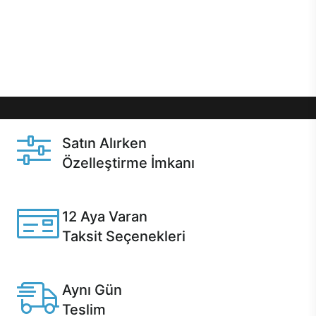
gibi özel fırsatlar Casper kullanıcılarını bekliyor.
Üstelik satın alma ve satın alma sonrasında hızlı
destek sayesinde Casper kullanıcıların her zaman
yanında!
Satın Alırken
Özelleştirme İmkanı
Casper ürünlerini satın alırken ihtiyacınıza göre
özelleştirebilirsiniz.
12 Aya Varan
Taksit Seçenekleri
Anlaşmalı kredi kartlarına 12 aya varan taksit seçenekleri
Casper'da.
Aynı Gün
Teslim