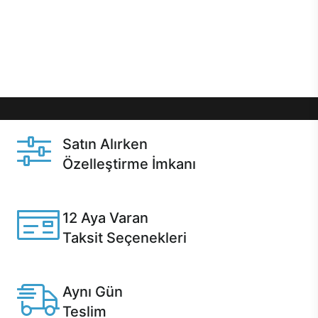
gibi özel fırsatlar Casper kullanıcılarını bekliyor.
Üstelik satın alma ve satın alma sonrasında hızlı
destek sayesinde Casper kullanıcıların her zaman
yanında!
Satın Alırken
Özelleştirme İmkanı
Casper ürünlerini satın alırken ihtiyacınıza göre
özelleştirebilirsiniz.
12 Aya Varan
Taksit Seçenekleri
Anlaşmalı kredi kartlarına 12 aya varan taksit seçenekleri
Casper'da.
Aynı Gün
Teslim