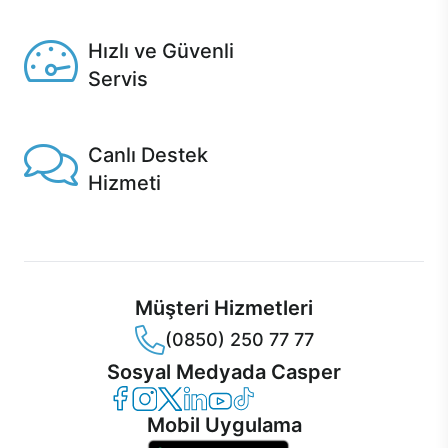
Seçili ürünlerde Aynı Gün Teslim!
Hızlı ve Güvenli
Servis
1 Saatte servis, Jet servis ve Turbo servis seçenekleri
Casper'da!
Canlı Destek
Hizmeti
Ürünlerinizle ilgili Casper Canlı Destek hizmeti her daim
sizinle.
Müşteri Hizmetleri
(0850) 250 77 77
Sosyal Medyada Casper
Casper Facebook
Casper Instagram
Casper Twitter
Casper LinkedIn
Casper YouTube
Casper TikTok
Mobil Uygulama