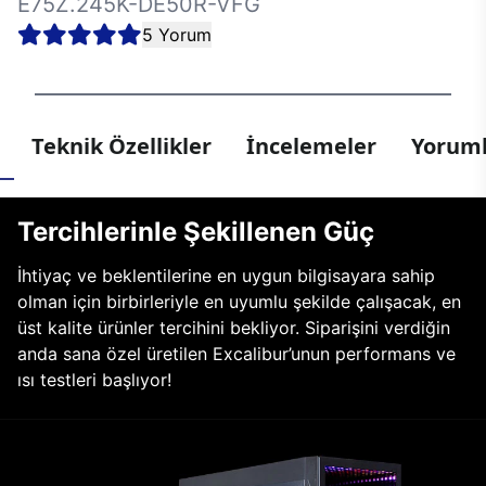
E75Z.245K-DE50R-VFG
5 Yorum
Teknik Özellikler
İncelemeler
Yoruml
Tercihlerinle Şekillenen Güç
İhtiyaç ve beklentilerine en uygun bilgisayara sahip
olman için birbirleriyle en uyumlu şekilde çalışacak, en
üst kalite ürünler tercihini bekliyor. Siparişini verdiğin
anda sana özel üretilen Excalibur’unun performans ve
ısı testleri başlıyor!