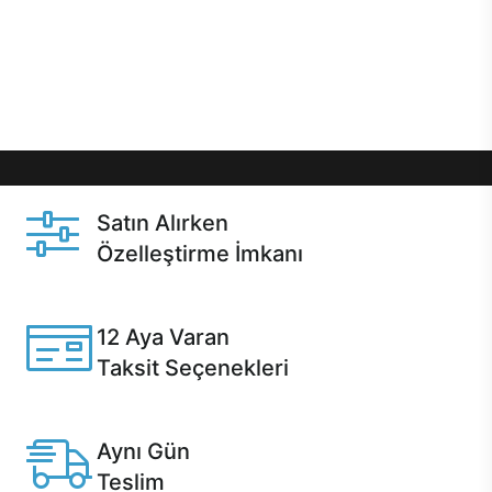
gibi özel fırsatlar Casper kullanıcılarını bekliyor.
Üstelik satın alma ve satın alma sonrasında hızlı
destek sayesinde Casper kullanıcıların her zaman
yanında!
Satın Alırken
Özelleştirme İmkanı
Casper ürünlerini satın alırken ihtiyacınıza göre
özelleştirebilirsiniz.
12 Aya Varan
Taksit Seçenekleri
Anlaşmalı kredi kartlarına 12 aya varan taksit seçenekleri
Casper'da.
Aynı Gün
Teslim