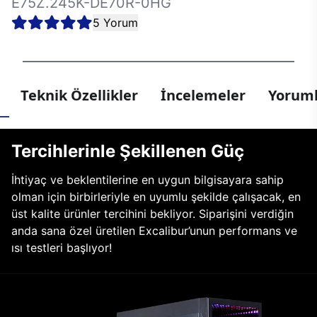
E75Z.245K-DE70R-0HG
5 Yorum
Teknik Özellikler
İncelemeler
Yoruml
Tercihlerinle Şekillenen Güç
İhtiyaç ve beklentilerine en uygun bilgisayara sahip
olman için birbirleriyle en uyumlu şekilde çalışacak, en
üst kalite ürünler tercihini bekliyor. Siparişini verdiğin
anda sana özel üretilen Excalibur’unun performans ve
ısı testleri başlıyor!