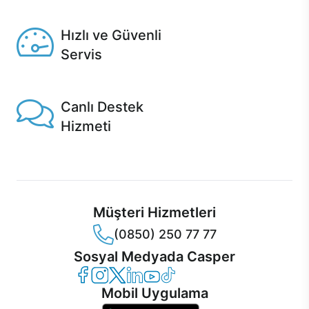
Seçili ürünlerde Aynı Gün Teslim!
Hızlı ve Güvenli
Servis
1 Saatte servis, Jet servis ve Turbo servis seçenekleri
Casper'da!
Canlı Destek
Hizmeti
Ürünlerinizle ilgili Casper Canlı Destek hizmeti her daim
sizinle.
Müşteri Hizmetleri
(0850) 250 77 77
Sosyal Medyada Casper
Casper Facebook
Casper Instagram
Casper Twitter
Casper LinkedIn
Casper YouTube
Casper TikTok
Mobil Uygulama