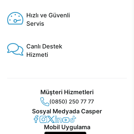
Seçili ürünlerde Aynı Gün Teslim!
Hızlı ve Güvenli
Servis
1 Saatte servis, Jet servis ve Turbo servis seçenekleri
Casper'da!
Canlı Destek
Hizmeti
Ürünlerinizle ilgili Casper Canlı Destek hizmeti her daim
sizinle.
Müşteri Hizmetleri
(0850) 250 77 77
Sosyal Medyada Casper
Casper Facebook
Casper Instagram
Casper Twitter
Casper LinkedIn
Casper YouTube
Casper TikTok
Mobil Uygulama