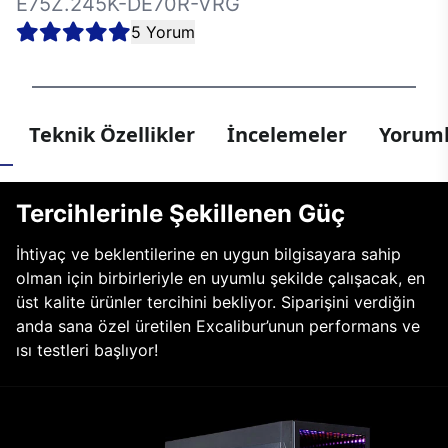
E75Z.245K-DE70R-VRG
5 Yorum
Teknik Özellikler
İncelemeler
Yoruml
Tercihlerinle Şekillenen Güç
İhtiyaç ve beklentilerine en uygun bilgisayara sahip
olman için birbirleriyle en uyumlu şekilde çalışacak, en
üst kalite ürünler tercihini bekliyor. Siparişini verdiğin
anda sana özel üretilen Excalibur’unun performans ve
ısı testleri başlıyor!