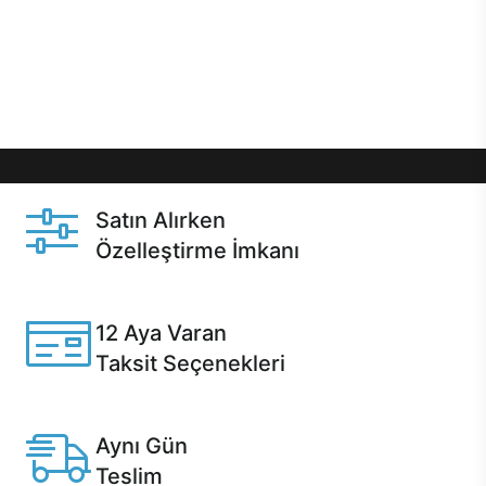
gibi özel fırsatlar Casper kullanıcılarını bekliyor.
Üstelik satın alma ve satın alma sonrasında hızlı
destek sayesinde Casper kullanıcıların her zaman
yanında!
Satın Alırken
Özelleştirme İmkanı
Casper ürünlerini satın alırken ihtiyacınıza göre
özelleştirebilirsiniz.
12 Aya Varan
Taksit Seçenekleri
Anlaşmalı kredi kartlarına 12 aya varan taksit seçenekleri
Casper'da.
Aynı Gün
Teslim