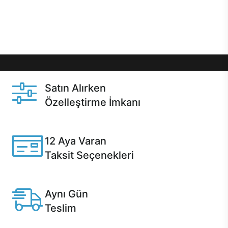
Üstelik satın alma ve satın alma sonrasında hızlı
destek sayesinde Casper kullanıcıların her zaman
yanında!
Satın Alırken
Özelleştirme İmkanı
Casper ürünlerini satın alırken ihtiyacınıza göre
özelleştirebilirsiniz.
12 Aya Varan
Taksit Seçenekleri
Anlaşmalı kredi kartlarına 12 aya varan taksit seçenekleri
Casper'da.
Aynı Gün
Teslim
Seçili ürünlerde Aynı Gün Teslim!