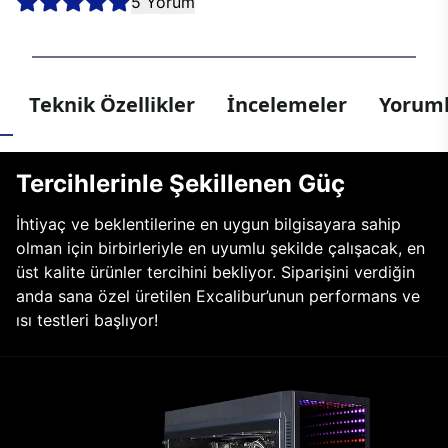
5 Yorum
Teknik Özellikler
İncelemeler
Yoruml
Tercihlerinle Şekillenen Güç
İhtiyaç ve beklentilerine en uygun bilgisayara sahip
olman için birbirleriyle en uyumlu şekilde çalışacak, en
üst kalite ürünler tercihini bekliyor. Siparişini verdiğin
anda sana özel üretilen Excalibur’unun performans ve
ısı testleri başlıyor!