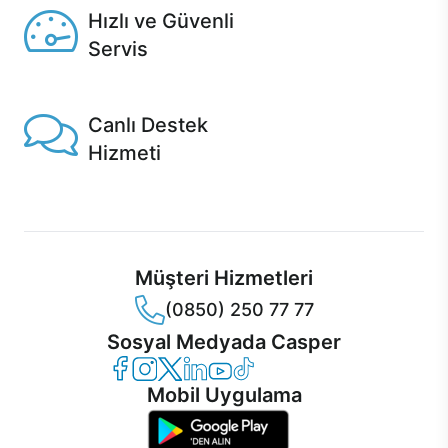
Hızlı ve Güvenli
Servis
1 Saatte servis, Jet servis ve Turbo servis seçenekleri
Casper'da!
Canlı Destek
Hizmeti
Ürünlerinizle ilgili Casper Canlı Destek hizmeti her daim
sizinle.
Müşteri Hizmetleri
(0850) 250 77 77
Sosyal Medyada Casper
Casper Facebook
Casper Instagram
Casper Twitter
Casper LinkedIn
Casper YouTube
Casper TikTok
Mobil Uygulama