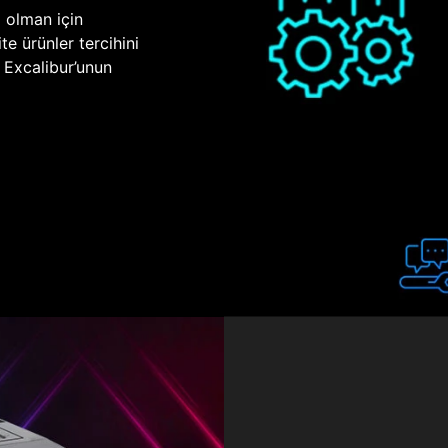
p olman için
te ürünler tercihini
n Excalibur’unun