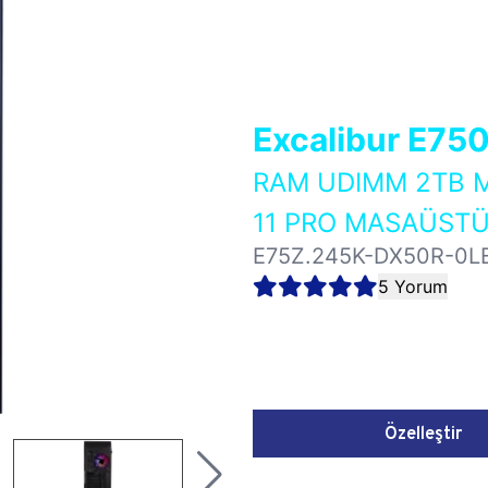
Excalibur E75
RAM UDIMM 2TB M
11 PRO MASAÜSTÜ
E75Z.245K-DX50R-0L
5 Yorum
Özelleştir