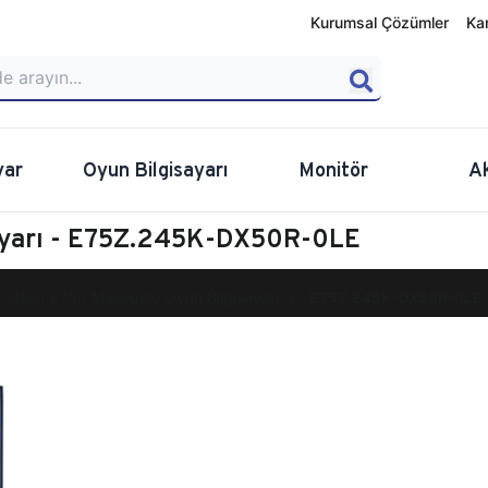
Kurumsal Çözümler
Ka
yar
Oyun Bilgisayarı
Monitör
A
sayarı - E75Z.245K-DX50R-0LE
calibur E750 Masaüstü Oyun Bilgisayarı
E75Z.245K-DX50R-0LE