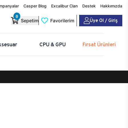
mpanyalar
Casper Blog
Excalibur Clan
Destek
Hakkımızda
0
Üye Ol / Giriş
Sepetim
Favorilerim
ksesuar
CPU & GPU
Fırsat Ürünleri