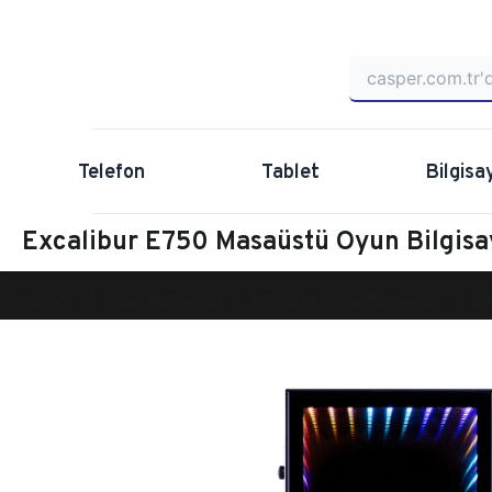
Telefon
Tablet
Bilgisa
Excalibur E750 Masaüstü Oyun Bilgi
Anasayfa
Oyun Bilgisayarı
Masaüstü Oyun Bilgisayarı
Ex