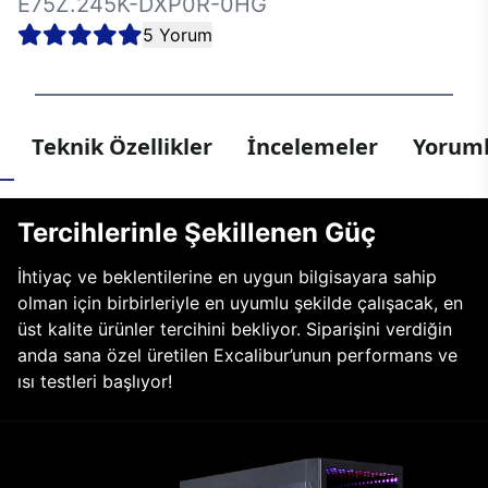
E75Z.245K-DXP0R-0HG
5 Yorum
Teknik Özellikler
İncelemeler
Yoruml
Tercihlerinle Şekillenen Güç
İhtiyaç ve beklentilerine en uygun bilgisayara sahip
olman için birbirleriyle en uyumlu şekilde çalışacak, en
üst kalite ürünler tercihini bekliyor. Siparişini verdiğin
anda sana özel üretilen Excalibur’unun performans ve
ısı testleri başlıyor!