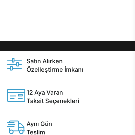
gibi özel fırsatlar Casper kullanıcılarını bekliyor.
Üstelik satın alma ve satın alma sonrasında hızlı
destek sayesinde Casper kullanıcıların her zaman
yanında!
Satın Alırken
Özelleştirme İmkanı
Casper ürünlerini satın alırken ihtiyacınıza göre
özelleştirebilirsiniz.
12 Aya Varan
Taksit Seçenekleri
Anlaşmalı kredi kartlarına 12 aya varan taksit seçenekleri
Casper'da.
Aynı Gün
Teslim