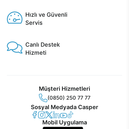
Seçili ürünlerde Aynı Gün Teslim!
Hızlı ve Güvenli
Servis
1 Saatte servis, Jet servis ve Turbo servis seçenekleri
Casper'da!
Canlı Destek
Hizmeti
Ürünlerinizle ilgili Casper Canlı Destek hizmeti her daim
sizinle.
Müşteri Hizmetleri
(0850) 250 77 77
Sosyal Medyada Casper
Casper Facebook
Casper Instagram
Casper Twitter
Casper LinkedIn
Casper YouTube
Casper TikTok
Mobil Uygulama