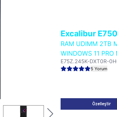
Excalibur E75
RAM UDIMM 2TB M
WINDOWS 11 PRO 
E75Z.245K-DXT0R-0
5 Yorum
Özelleştir