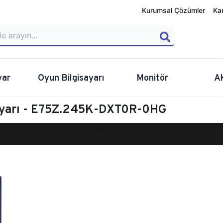
Kurumsal Çözümler
Ka
yar
Oyun Bilgisayarı
Monitör
A
sayarı - E75Z.245K-DXT0R-0HG
calibur E750 Masaüstü Oyun Bilgisayarı
E75Z.245K-DXT0R-0HG