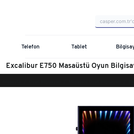
Telefon
Tablet
Bilgisa
Excalibur E750 Masaüstü Oyun Bilgi
Anasayfa
Oyun Bilgisayarı
Masaüstü Oyun Bilgisayarı
Ex