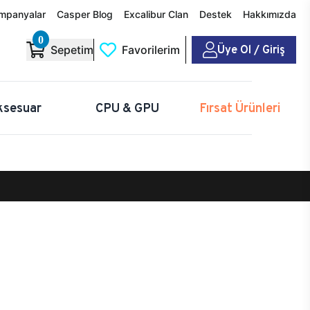
mpanyalar
Casper Blog
Excalibur Clan
Destek
Hakkımızda
0
Üye Ol / Giriş
Sepetim
Favorilerim
ksesuar
CPU & GPU
Fırsat Ürünleri