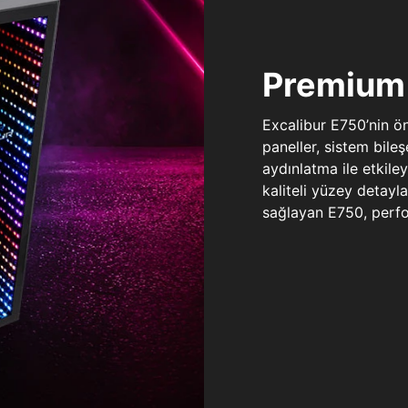
Premium 
Excalibur E750’nin ö
paneller, sistem bile
aydınlatma ile etkile
kaliteli yüzey detay
sağlayan E750, perfo