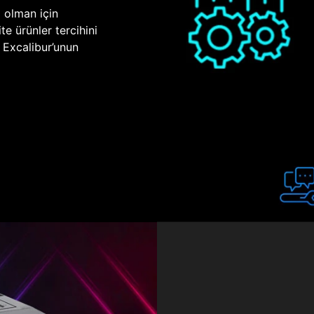
p olman için
te ürünler tercihini
n Excalibur’unun