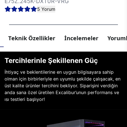
E75Z.245K-DXT0R-VRG
5 Yorum
Teknik Özellikler
İncelemeler
Yoruml
Tercihlerinle Şekillenen Güç
İhtiyaç ve beklentilerine en uygun bilgisayara sahip
olman için birbirleriyle en uyumlu şekilde çalışacak, en
üst kalite ürünler tercihini bekliyor. Siparişini verdiğin
anda sana özel üretilen Excalibur’unun performans ve
ısı testleri başlıyor!