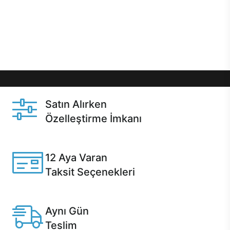
gibi özel fırsatlar Casper kullanıcılarını bekliyor.
Üstelik satın alma ve satın alma sonrasında hızlı
destek sayesinde Casper kullanıcıların her zaman
yanında!
Satın Alırken
Özelleştirme İmkanı
Casper ürünlerini satın alırken ihtiyacınıza göre
özelleştirebilirsiniz.
12 Aya Varan
Taksit Seçenekleri
Anlaşmalı kredi kartlarına 12 aya varan taksit seçenekleri
Casper'da.
Aynı Gün
Teslim