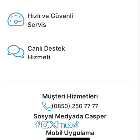
Seçili ürünlerde Aynı Gün Teslim!
Hızlı ve Güvenli
Servis
1 Saatte servis, Jet servis ve Turbo servis seçenekleri
Casper'da!
Canlı Destek
Hizmeti
Ürünlerinizle ilgili Casper Canlı Destek hizmeti her daim
sizinle.
Müşteri Hizmetleri
(0850) 250 77 77
Sosyal Medyada Casper
Casper Facebook
Casper Instagram
Casper Twitter
Casper LinkedIn
Casper YouTube
Casper TikTok
Mobil Uygulama