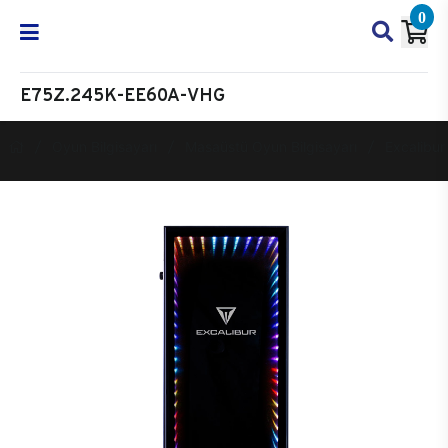
0
E75Z.245K-EE60A-VHG
Oyun Bilgisayarı
Masaüstü Oyun Bilgisayarı
Excalibur