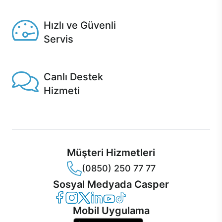
Seçili ürünlerde Aynı Gün Teslim!
Hızlı ve Güvenli
Servis
1 Saatte servis, Jet servis ve Turbo servis seçenekleri
Casper'da!
Canlı Destek
Hizmeti
Ürünlerinizle ilgili Casper Canlı Destek hizmeti her daim
sizinle.
Müşteri Hizmetleri
(0850) 250 77 77
Sosyal Medyada Casper
Casper Facebook
Casper Instagram
Casper Twitter
Casper LinkedIn
Casper YouTube
Casper TikTok
Mobil Uygulama