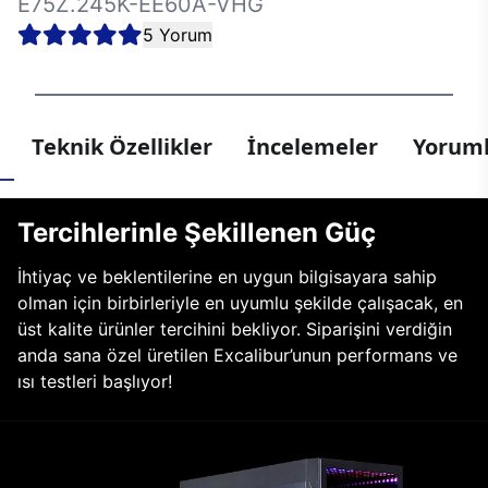
E75Z.245K-EE60A-VHG
5 Yorum
Teknik Özellikler
İncelemeler
Yoruml
Tercihlerinle Şekillenen Güç
İhtiyaç ve beklentilerine en uygun bilgisayara sahip
olman için birbirleriyle en uyumlu şekilde çalışacak, en
üst kalite ürünler tercihini bekliyor. Siparişini verdiğin
anda sana özel üretilen Excalibur’unun performans ve
ısı testleri başlıyor!