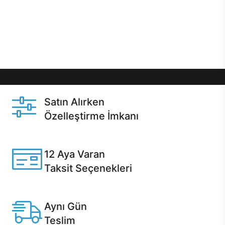
gibi özel fırsatlar Casper kullanıcılarını bekliyor.
Üstelik satın alma ve satın alma sonrasında hızlı
destek sayesinde Casper kullanıcıların her zaman
yanında!
Satın Alırken
Özelleştirme İmkanı
Casper ürünlerini satın alırken ihtiyacınıza göre
özelleştirebilirsiniz.
12 Aya Varan
Taksit Seçenekleri
Anlaşmalı kredi kartlarına 12 aya varan taksit seçenekleri
Casper'da.
Aynı Gün
Teslim