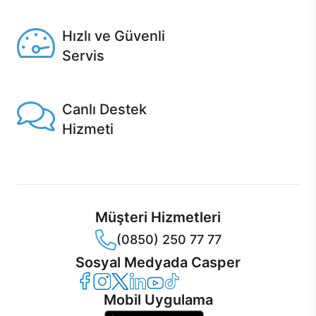
Seçili ürünlerde Aynı Gün Teslim!
Hızlı ve Güvenli
Servis
1 Saatte servis, Jet servis ve Turbo servis seçenekleri
Casper'da!
Canlı Destek
Hizmeti
Ürünlerinizle ilgili Casper Canlı Destek hizmeti her daim
sizinle.
Müşteri Hizmetleri
(0850) 250 77 77
Sosyal Medyada Casper
Casper Facebook
Casper Instagram
Casper Twitter
Casper LinkedIn
Casper YouTube
Casper TikTok
Mobil Uygulama