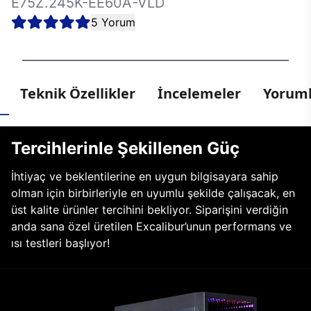
E75Z.245K-EE60A-VLD
5 Yorum
Teknik Özellikler
İncelemeler
Yoruml
Tercihlerinle Şekillenen Güç
İhtiyaç ve beklentilerine en uygun bilgisayara sahip
olman için birbirleriyle en uyumlu şekilde çalışacak, en
üst kalite ürünler tercihini bekliyor. Siparişini verdiğin
anda sana özel üretilen Excalibur’unun performans ve
ısı testleri başlıyor!