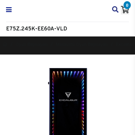
0
E75Z.245K-EE60A-VLD
Oyun Bilgisayarı
Masaüstü Oyun Bilgisayarı
Excalibur