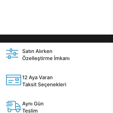
gibi özel fırsatlar Casper kullanıcılarını bekliyor.
Üstelik satın alma ve satın alma sonrasında hızlı
destek sayesinde Casper kullanıcıların her zaman
yanında!
Satın Alırken
Özelleştirme İmkanı
Casper ürünlerini satın alırken ihtiyacınıza göre
özelleştirebilirsiniz.
12 Aya Varan
Taksit Seçenekleri
Anlaşmalı kredi kartlarına 12 aya varan taksit seçenekleri
Casper'da.
Aynı Gün
Teslim