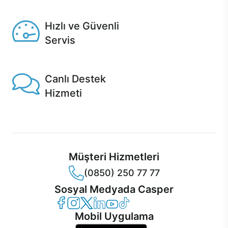
Seçili ürünlerde Aynı Gün Teslim!
Hızlı ve Güvenli
Servis
1 Saatte servis, Jet servis ve Turbo servis seçenekleri
Casper'da!
Canlı Destek
Hizmeti
Ürünlerinizle ilgili Casper Canlı Destek hizmeti her daim
sizinle.
Müşteri Hizmetleri
(0850) 250 77 77
Sosyal Medyada Casper
Casper Facebook
Casper Instagram
Casper Twitter
Casper LinkedIn
Casper YouTube
Casper TikTok
Mobil Uygulama