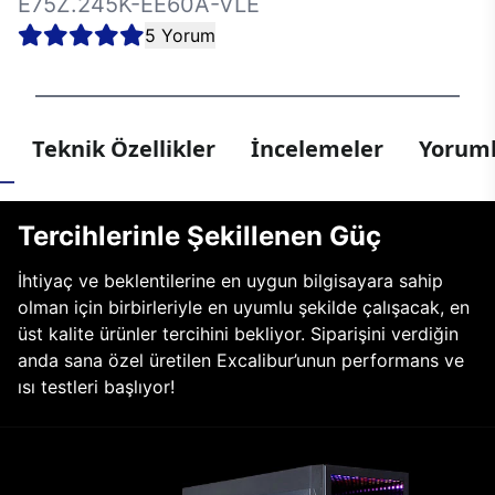
E75Z.245K-EE60A-VLE
5 Yorum
Teknik Özellikler
İncelemeler
Yoruml
Tercihlerinle Şekillenen Güç
İhtiyaç ve beklentilerine en uygun bilgisayara sahip
olman için birbirleriyle en uyumlu şekilde çalışacak, en
üst kalite ürünler tercihini bekliyor. Siparişini verdiğin
anda sana özel üretilen Excalibur’unun performans ve
ısı testleri başlıyor!