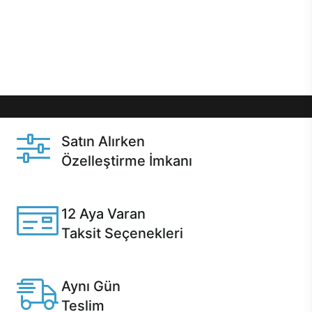
gibi özel fırsatlar Casper kullanıcılarını bekliyor.
Üstelik satın alma ve satın alma sonrasında hızlı
destek sayesinde Casper kullanıcıların her zaman
yanında!
Satın Alırken
Özelleştirme İmkanı
Casper ürünlerini satın alırken ihtiyacınıza göre
özelleştirebilirsiniz.
12 Aya Varan
Taksit Seçenekleri
Anlaşmalı kredi kartlarına 12 aya varan taksit seçenekleri
Casper'da.
Aynı Gün
Teslim