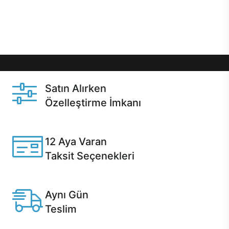
Üstelik satın alma ve satın alma sonrasında hızlı
destek sayesinde Casper kullanıcıların her zaman
yanında!
Satın Alırken
Özelleştirme İmkanı
Casper ürünlerini satın alırken ihtiyacınıza göre
özelleştirebilirsiniz.
12 Aya Varan
Taksit Seçenekleri
Anlaşmalı kredi kartlarına 12 aya varan taksit seçenekleri
Casper'da.
Aynı Gün
Teslim
Seçili ürünlerde Aynı Gün Teslim!