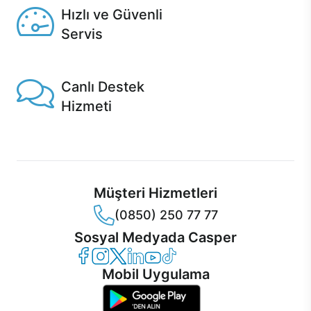
Hızlı ve Güvenli
Servis
1 Saatte servis, Jet servis ve Turbo servis seçenekleri
Casper'da!
Canlı Destek
Hizmeti
Ürünlerinizle ilgili Casper Canlı Destek hizmeti her daim
sizinle.
Müşteri Hizmetleri
(0850) 250 77 77
Sosyal Medyada Casper
Casper Facebook
Casper Instagram
Casper Twitter
Casper LinkedIn
Casper YouTube
Casper TikTok
Mobil Uygulama