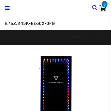
0
E75Z.245K-EE60X-0FG
Oyun Bilgisayarı
Masaüstü Oyun Bilgisayarı
Excalibur