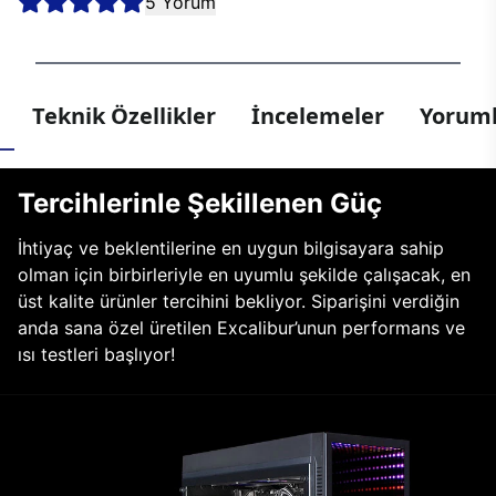
5 Yorum
Teknik Özellikler
İncelemeler
Yoruml
Tercihlerinle Şekillenen Güç
İhtiyaç ve beklentilerine en uygun bilgisayara sahip
olman için birbirleriyle en uyumlu şekilde çalışacak, en
üst kalite ürünler tercihini bekliyor. Siparişini verdiğin
anda sana özel üretilen Excalibur’unun performans ve
ısı testleri başlıyor!