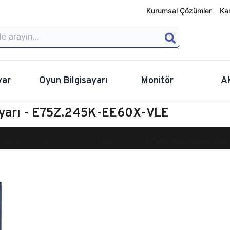
Kurumsal Çözümler
Ka
yar
Oyun Bilgisayarı
Monitör
A
ayarı - E75Z.245K-EE60X-VLE
calibur E750 Masaüstü Oyun Bilgisayarı
E75Z.245K-EE60X-VLE