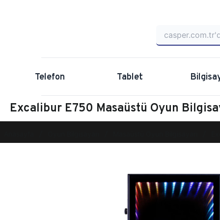
Telefon
Tablet
Bilgisa
Excalibur E750 Masaüstü Oyun Bilgis
Anasayfa
Oyun Bilgisayarı
Masaüstü Oyun Bilgisayarı
Ex