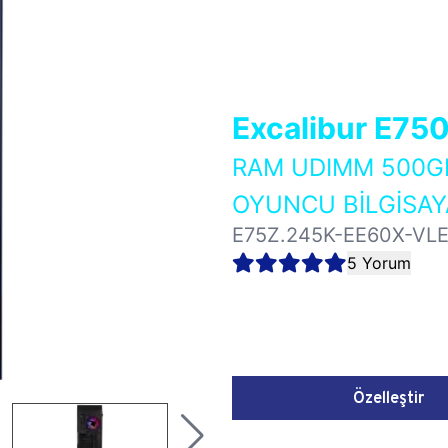
Excalibur E75
RAM UDIMM 500GB
OYUNCU BİLGİSAY
E75Z.245K-EE60X-VL
5 Yorum
Özelleştir