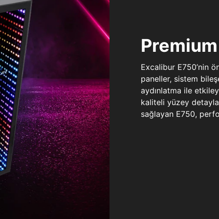
Premium 
Excalibur E750’nin ö
paneller, sistem bile
aydınlatma ile etkile
kaliteli yüzey detay
sağlayan E750, perfo