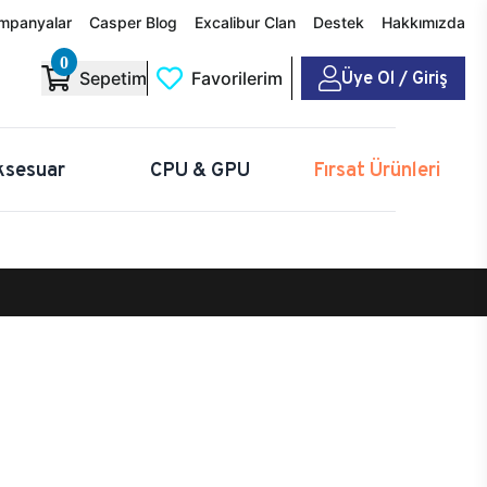
mpanyalar
Casper Blog
Excalibur Clan
Destek
Hakkımızda
0
Üye Ol / Giriş
Sepetim
Favorilerim
ksesuar
CPU & GPU
Fırsat Ürünleri