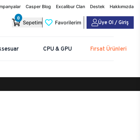
mpanyalar
Casper Blog
Excalibur Clan
Destek
Hakkımızda
0
Üye Ol / Giriş
Sepetim
Favorilerim
ksesuar
CPU & GPU
Fırsat Ürünleri