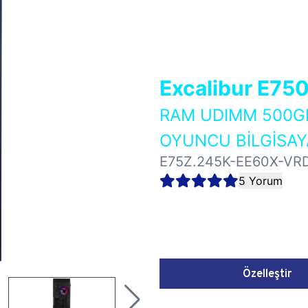
Excalibur E75
RAM UDIMM 500GB
OYUNCU BİLGİSAY
E75Z.245K-EE60X-VR
5 Yorum
Özelleştir