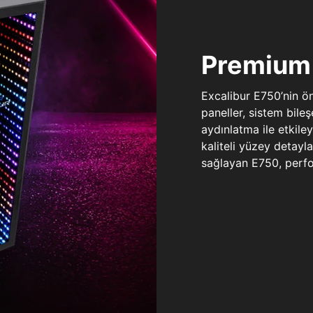
Premium 
Excalibur E750’nin ö
paneller, sistem bile
aydınlatma ile etkile
kaliteli yüzey detay
sağlayan E750, perfo