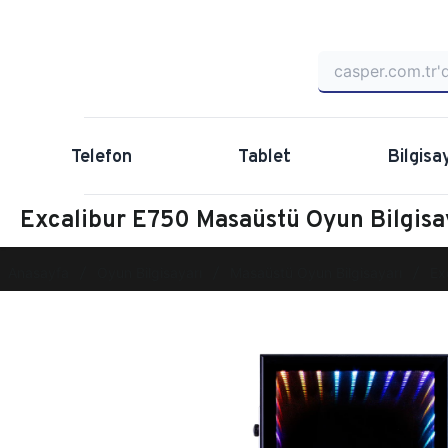
Telefon
Tablet
Bilgisa
Excalibur E750 Masaüstü Oyun Bilgi
Anasayfa
Oyun Bilgisayarı
Masaüstü Oyun Bilgisayarı
Ex