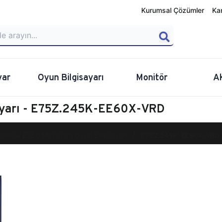
Kurumsal Çözümler
Ka
yar
Oyun Bilgisayarı
Monitör
A
sayarı - E75Z.245K-EE60X-VRD
calibur E750 Masaüstü Oyun Bilgisayarı
E75Z.245K-EE60X-VRD