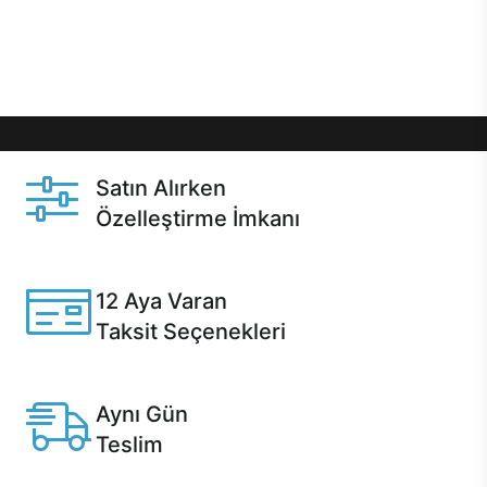
Üstelik satın alma ve satın alma sonrasında hızlı
destek sayesinde Casper kullanıcıların her zaman
yanında!
Satın Alırken
Özelleştirme İmkanı
Casper ürünlerini satın alırken ihtiyacınıza göre
özelleştirebilirsiniz.
12 Aya Varan
Taksit Seçenekleri
Anlaşmalı kredi kartlarına 12 aya varan taksit seçenekleri
Casper'da.
Aynı Gün
Teslim
Seçili ürünlerde Aynı Gün Teslim!