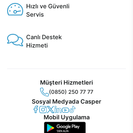
Hızlı ve Güvenli
Servis
1 Saatte servis, Jet servis ve Turbo servis seçenekleri
Casper'da!
Canlı Destek
Hizmeti
Ürünlerinizle ilgili Casper Canlı Destek hizmeti her daim
sizinle.
Müşteri Hizmetleri
(0850) 250 77 77
Sosyal Medyada Casper
Casper Facebook
Casper Instagram
Casper Twitter
Casper LinkedIn
Casper YouTube
Casper TikTok
Mobil Uygulama