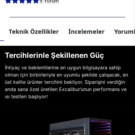
5 Yorum
Teknik Özellikler
İncelemeler
Yoruml
Tercihlerinle Şekillenen Güç
İhtiyaç ve beklentilerine en uygun bilgisayara sahip
olman için birbirleriyle en uyumlu şekilde çalışacak, en
üst kalite ürünler tercihini bekliyor. Siparişini verdiğin
anda sana özel üretilen Excalibur’unun performans ve
ısı testleri başlıyor!