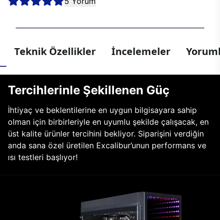
5 Yorum
Teknik Özellikler
İncelemeler
Yoruml
Tercihlerinle Şekillenen Güç
İhtiyaç ve beklentilerine en uygun bilgisayara sahip
olman için birbirleriyle en uyumlu şekilde çalışacak, en
üst kalite ürünler tercihini bekliyor. Siparişini verdiğin
anda sana özel üretilen Excalibur’unun performans ve
ısı testleri başlıyor!