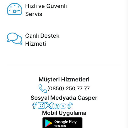
Hızlı ve Güvenli
Servis
1 Saatte servis, Jet servis ve Turbo servis seçenekleri
Casper'da!
Canlı Destek
Hizmeti
Ürünlerinizle ilgili Casper Canlı Destek hizmeti her daim
sizinle.
Müşteri Hizmetleri
(0850) 250 77 77
Sosyal Medyada Casper
Casper Facebook
Casper Instagram
Casper Twitter
Casper LinkedIn
Casper YouTube
Casper TikTok
Mobil Uygulama