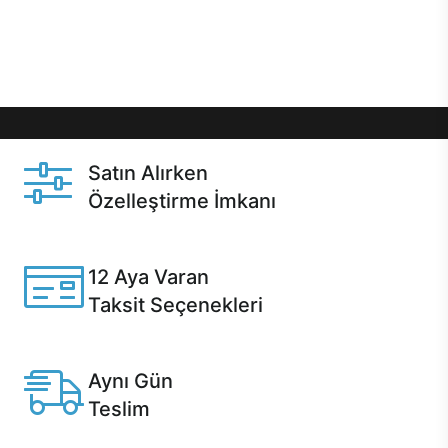
Üstelik satın alma ve satın alma sonrasında hızlı
destek sayesinde Casper kullanıcıların her zaman
yanında!
Satın Alırken
Özelleştirme İmkanı
Casper ürünlerini satın alırken ihtiyacınıza göre
özelleştirebilirsiniz.
12 Aya Varan
Taksit Seçenekleri
Anlaşmalı kredi kartlarına 12 aya varan taksit seçenekleri
Casper'da.
Aynı Gün
Teslim
Seçili ürünlerde Aynı Gün Teslim!