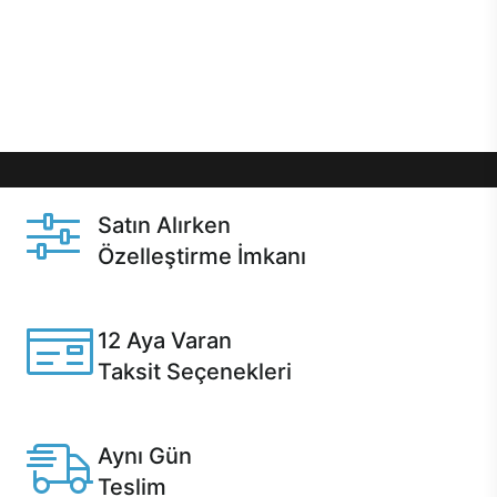
gibi özel fırsatlar Casper kullanıcılarını bekliyor.
Üstelik satın alma ve satın alma sonrasında hızlı
destek sayesinde Casper kullanıcıların her zaman
yanında!
Satın Alırken
Özelleştirme İmkanı
Casper ürünlerini satın alırken ihtiyacınıza göre
özelleştirebilirsiniz.
12 Aya Varan
Taksit Seçenekleri
Anlaşmalı kredi kartlarına 12 aya varan taksit seçenekleri
Casper'da.
Aynı Gün
Teslim