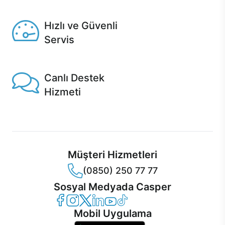
Seçili ürünlerde Aynı Gün Teslim!
Hızlı ve Güvenli
Servis
1 Saatte servis, Jet servis ve Turbo servis seçenekleri
Casper'da!
Canlı Destek
Hizmeti
Ürünlerinizle ilgili Casper Canlı Destek hizmeti her daim
sizinle.
Müşteri Hizmetleri
(0850) 250 77 77
Sosyal Medyada Casper
Casper Facebook
Casper Instagram
Casper Twitter
Casper LinkedIn
Casper YouTube
Casper TikTok
Mobil Uygulama