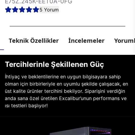
E75Z.245K-EET0A-0FG
5 Yorum
Teknik Özellikler
İncelemeler
Yoruml
Tercihlerinle Şekillenen Güç
İhtiyaç ve beklentilerine en uygun bilgisayara sahip
olman için birbirleriyle en uyumlu şekilde çalışacak, en
üst kalite ürünler tercihini bekliyor. Siparişini verdiğin
anda sana özel üretilen Excalibur’unun performans ve
ısı testleri başlıyor!