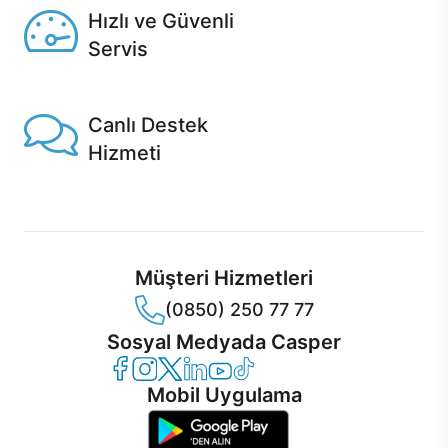
Hızlı ve Güvenli
Servis
1 Saatte servis, Jet servis ve Turbo servis seçenekleri
Casper'da!
Canlı Destek
Hizmeti
Ürünlerinizle ilgili Casper Canlı Destek hizmeti her daim
sizinle.
Müşteri Hizmetleri
(0850) 250 77 77
Sosyal Medyada Casper
Casper Facebook
Casper Instagram
Casper Twitter
Casper LinkedIn
Casper YouTube
Casper TikTok
Mobil Uygulama