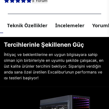
5 Yorum
Teknik Özellikler
İncelemeler
Yoruml
Tercihlerinle Şekillenen Güç
İhtiyaç ve beklentilerine en uygun bilgisayara sahip
olman için birbirleriyle en uyumlu şekilde çalışacak, en
üst kalite ürünler tercihini bekliyor. Siparişini verdiğin
anda sana özel üretilen Excalibur’unun performans ve
ısı testleri başlıyor!