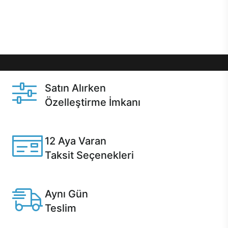
Üstelik satın alma ve satın alma sonrasında hızlı
destek sayesinde Casper kullanıcıların her zaman
yanında!
Satın Alırken
Özelleştirme İmkanı
Casper ürünlerini satın alırken ihtiyacınıza göre
özelleştirebilirsiniz.
12 Aya Varan
Taksit Seçenekleri
Anlaşmalı kredi kartlarına 12 aya varan taksit seçenekleri
Casper'da.
Aynı Gün
Teslim
Seçili ürünlerde Aynı Gün Teslim!