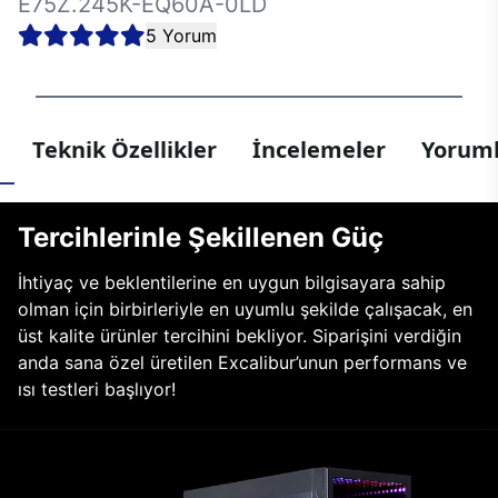
E75Z.245K-EQ60A-0LD
5 Yorum
Teknik Özellikler
İncelemeler
Yoruml
Tercihlerinle Şekillenen Güç
İhtiyaç ve beklentilerine en uygun bilgisayara sahip
olman için birbirleriyle en uyumlu şekilde çalışacak, en
üst kalite ürünler tercihini bekliyor. Siparişini verdiğin
anda sana özel üretilen Excalibur’unun performans ve
ısı testleri başlıyor!