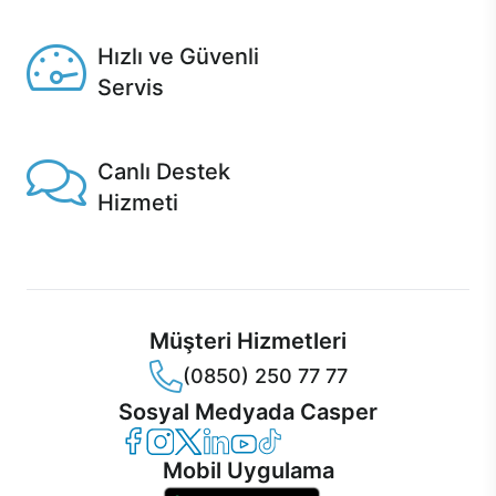
Seçili ürünlerde Aynı Gün Teslim!
Hızlı ve Güvenli
Servis
1 Saatte servis, Jet servis ve Turbo servis seçenekleri
Casper'da!
Canlı Destek
Hizmeti
Ürünlerinizle ilgili Casper Canlı Destek hizmeti her daim
sizinle.
Müşteri Hizmetleri
(0850) 250 77 77
Sosyal Medyada Casper
Casper Facebook
Casper Instagram
Casper Twitter
Casper LinkedIn
Casper YouTube
Casper TikTok
Mobil Uygulama