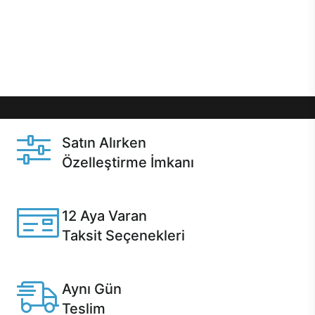
gibi özel fırsatlar Casper kullanıcılarını bekliyor.
Üstelik satın alma ve satın alma sonrasında hızlı
destek sayesinde Casper kullanıcıların her zaman
yanında!
Satın Alırken
Özelleştirme İmkanı
Casper ürünlerini satın alırken ihtiyacınıza göre
özelleştirebilirsiniz.
12 Aya Varan
Taksit Seçenekleri
Anlaşmalı kredi kartlarına 12 aya varan taksit seçenekleri
Casper'da.
Aynı Gün
Teslim