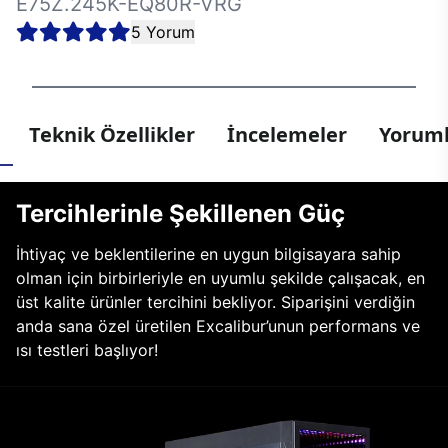
E75Z.245K-EQ80R-VRG
5 Yorum
Teknik Özellikler
İncelemeler
Yoruml
Tercihlerinle Şekillenen Güç
İhtiyaç ve beklentilerine en uygun bilgisayara sahip
olman için birbirleriyle en uyumlu şekilde çalışacak, en
üst kalite ürünler tercihini bekliyor. Siparişini verdiğin
anda sana özel üretilen Excalibur’unun performans ve
ısı testleri başlıyor!