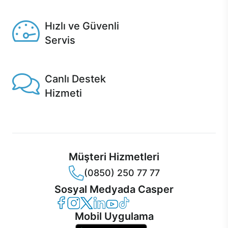
Seçili ürünlerde Aynı Gün Teslim!
Hızlı ve Güvenli
Servis
1 Saatte servis, Jet servis ve Turbo servis seçenekleri
Casper'da!
Canlı Destek
Hizmeti
Ürünlerinizle ilgili Casper Canlı Destek hizmeti her daim
sizinle.
Müşteri Hizmetleri
(0850) 250 77 77
Sosyal Medyada Casper
Casper Facebook
Casper Instagram
Casper Twitter
Casper LinkedIn
Casper YouTube
Casper TikTok
Mobil Uygulama