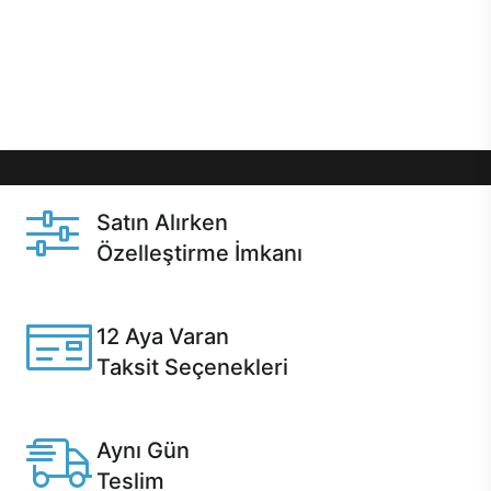
gibi özel fırsatlar Casper kullanıcılarını bekliyor.
Üstelik satın alma ve satın alma sonrasında hızlı
destek sayesinde Casper kullanıcıların her zaman
yanında!
Satın Alırken
Özelleştirme İmkanı
Casper ürünlerini satın alırken ihtiyacınıza göre
özelleştirebilirsiniz.
12 Aya Varan
Taksit Seçenekleri
Anlaşmalı kredi kartlarına 12 aya varan taksit seçenekleri
Casper'da.
Aynı Gün
Teslim