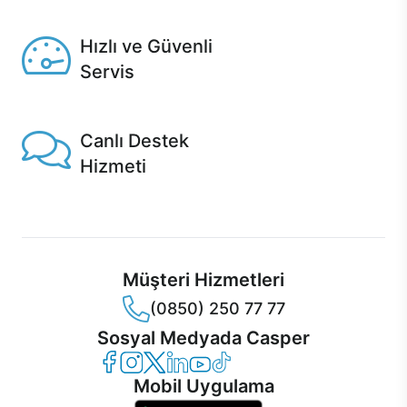
Seçili ürünlerde Aynı Gün Teslim!
Hızlı ve Güvenli
Servis
1 Saatte servis, Jet servis ve Turbo servis seçenekleri
Casper'da!
Canlı Destek
Hizmeti
Ürünlerinizle ilgili Casper Canlı Destek hizmeti her daim
sizinle.
Müşteri Hizmetleri
(0850) 250 77 77
Sosyal Medyada Casper
Casper Facebook
Casper Instagram
Casper Twitter
Casper LinkedIn
Casper YouTube
Casper TikTok
Mobil Uygulama