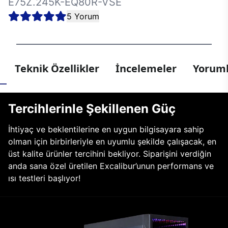
E75Z.245K-EQ80R-VSE
5 Yorum
Teknik Özellikler
İncelemeler
Yoruml
Tercihlerinle Şekillenen Güç
İhtiyaç ve beklentilerine en uygun bilgisayara sahip
olman için birbirleriyle en uyumlu şekilde çalışacak, en
üst kalite ürünler tercihini bekliyor. Siparişini verdiğin
anda sana özel üretilen Excalibur’unun performans ve
ısı testleri başlıyor!